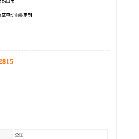
市鹤山市
架空电动雨棚定制
2815
全国