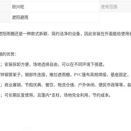
欣兴旺
使用范围
遮阳避雨
遮阳雨棚还是一种款式新颖、简约洁净的设备，因此安装在外面能给使用
棚的优势：
便；安装拆卸方便，场地选择自由，可以在不同环境下搭建。
镀锌钢管架子，钢部件连接，推拉遮雨棚，PVC篷布高频焊接，基座固定
泛；商业展销、节假庆典、餐饮、物流仓储、户外休闲、便民市政等等，
用；可长期反复使用，且篷内*支柱，场地完全利用，节约成本。