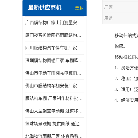
最新供应商机
厂家
更多
电动推拉雨棚
用途
广西膜结构厂家上门测量安装发货，厂家发货没有差价
膜结构停景观棚
厦门夜宵摊遮阳挡雨膜结构雨棚设计 上门测量 款式多
移动伸缩式
悦感。
四川膜结构汽车停车棚厂家 款式多 提供报价
移动推拉雨
深圳膜结构雨棚厂家 车棚篮球场体育看台 规格多样
1、灵活方
佛山市电动车雨棚充电桩雨棚小区电动车棚
2、稳固；
佛山市膜结构车棚安装厂家发货安装
3、适用广
膜结构车棚 厂家制作材料批发安装一体式工厂
4、经济实
佛山大型架空电动棚 过道移动雨蓬 屋轨道悬空棚免费测量
篮球场景观棚 提供图纸 通辽膜结构厂家
北海物流雨棚厂家 体育场看台雨棚 价格优惠