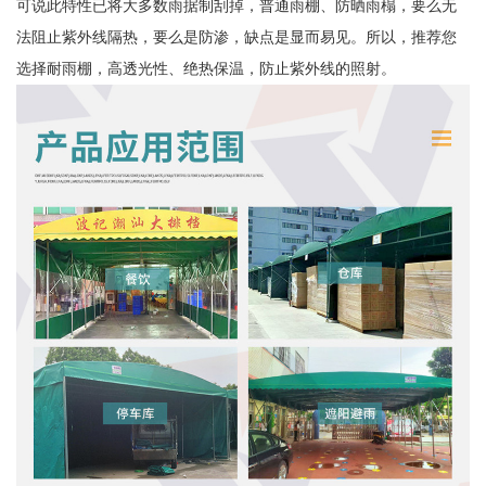
可说此特性已将大多数雨据制刮掉，普通雨棚、防晒雨榻，要么无
法阻止紫外线隔热，要么是防渗，缺点是显而易见。所以，推荐您
选择耐雨棚，高透光性、绝热保温，防止紫外线的照射。