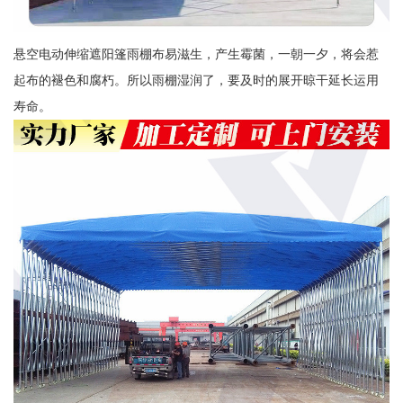
悬空电动伸缩遮阳篷雨棚布易滋生，产生霉菌，一朝一夕，将会惹
起布的褪色和腐朽。所以雨棚湿润了，要及时的展开晾干延长运用
寿命。