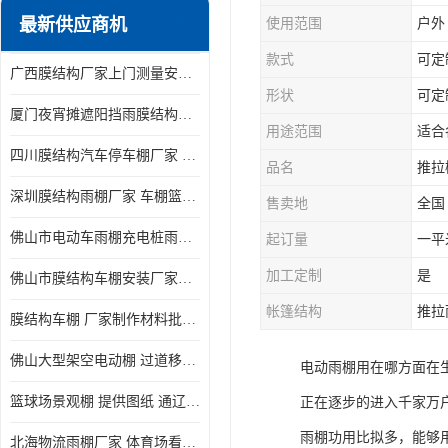
更多
最新供应商机
使用范围
户外
电动推拉雨棚
款式
可定
广西膜结构厂家上门测量安装发货，厂家发货没有差价
膜结构停景观棚
形状
可定
厦门夜宵摊遮阳挡雨膜结构雨棚设计 上门测量 款式多
用途范围
适合
四川膜结构汽车停车棚厂家 款式多 提供报价
品名
推拉
深圳膜结构雨棚厂家 车棚篮球场体育看台 规格多样
售卖地
全国
佛山市电动车雨棚充电桩雨棚小区电动车棚
起订量
一平
加工定制
是
佛山市膜结构车棚安装厂家发货安装
帐篷结构
推拉
膜结构车棚 厂家制作材料批发安装一体式工厂
佛山大型架空电动棚 过道移动雨蓬 屋轨道悬空棚免费测量
电动雨棚用在哪方面在
篮球场景观棚 提供图纸 通辽膜结构厂家
正在逐步的进入千家万
雨棚功用比拟多，能够
北海物流雨棚厂家 体育场看台雨棚 价格优惠