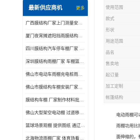
最新供应商机
使用范围
更多
电动推拉雨棚
款式
广西膜结构厂家上门测量安装发货，厂家发货没有差价
膜结构停景观棚
形状
厦门夜宵摊遮阳挡雨膜结构雨棚设计 上门测量 款式多
用途范围
四川膜结构汽车停车棚厂家 款式多 提供报价
品名
深圳膜结构雨棚厂家 车棚篮球场体育看台 规格多样
售卖地
佛山市电动车雨棚充电桩雨棚小区电动车棚
起订量
加工定制
佛山市膜结构车棚安装厂家发货安装
帐篷结构
膜结构车棚 厂家制作材料批发安装一体式工厂
佛山大型架空电动棚 过道移动雨蓬 屋轨道悬空棚免费测量
电动雨棚可
篮球场景观棚 提供图纸 通辽膜结构厂家
雨棚功用比
面伸缩的，
北海物流雨棚厂家 体育场看台雨棚 价格优惠