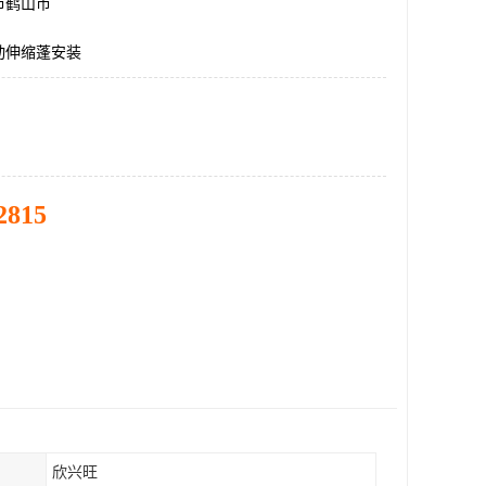
市鹤山市
动伸缩蓬安装
2815
欣兴旺