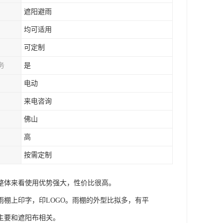
遮阳避雨
均可适用
可定制
务
是
电动
来电咨询
佛山
高
按需定制
整体来看使用优势强大，性价比很高。
棚上印字，印LOGO。雨棚的外型比拟多，有平
主要和遮阳布相关。