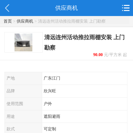
供应商机
首页
>
供应商机
> 清远连州活动推拉雨棚安装 上门勘察
清远连州活动推拉雨棚安装 上门
勘察
90.00
元/平方米 起
产地
广东江门
品牌
欣兴旺
使用范围
户外
用途
遮阳避雨
款式
可定制