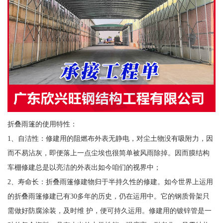
折叠雨篷的使用特性：
1、自洁性：修建用的阻燃布外表无静电，对尘土物没有吸附力，因
而不易沾灰，即便落上一点尘埃也很简单被风雨除掉。因而膜结构
车棚修建总是以亮洁的外表出如今咱们的视界中；
2、寿命长：折叠雨篷修建物归于半持久性的修建。如今世界上运用
的折叠雨篷修建已有30多年的历史，仍在运用中。它的钢质骨架只
需做好防腐涂装，及时维 护，便可持久运用。修建用的镀锌管是一