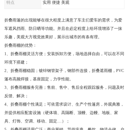
特点
实用 便捷 美观
折叠雨篷的出现能够在很大程度上满意了车主们爱车的需求，为爱
车遮风挡雨、防日晒等功能。并且在必定程度上给环境增添了一抹
乐趣，美观大方视觉效果好，展示出城市的有条有理。
折叠雨棚的优势：
1、折叠雨棚灵活方便；安装拆卸方便，场地选择自由，可以在不同
环境下搭建；
2、折叠雨棚稳固；镀锌钢管架子，钢部件连接，折叠遮雨棚，PVC
篷布高频焊接，基座固定，力学性能。
3、折叠雨棚服务完善；售前、售中、售后全程跟踪服务，问题及时
反馈、解决；
4、折叠雨棚个性满足；可依需求设计、生产个性篷房，外观典雅，
并提供相应配套设施（硬体墙、高隔断、顶幔、边幔、地板、家
具、灯饰、空调、移动、固定....）；
5、折叠雨棚适用广泛；商业展销、节假庆典、餐饮、物流仓储、户