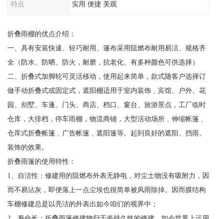
特点
实用 便捷 美观
折叠雨棚的优点介绍：
一、具有安装快速、轻巧耐用、篷布采用阻燃布耐用易洁、规格齐
全（防水、防晒、防火，耐磨，抗老化、有多种颜色可供选择）
二、折叠式加脚轮可灵活移动，使用起来简单，款式随客户选择订
做手动折叠式或固定式，遮阳棚适用于室内装饰﹑宾馆、户外、花
园、别墅、车蓬、门头、商店、档口、窗台、旅游景点，工厂临时
仓库，大排档，停车雨棚，物流商铺，大型活动场所﹑伸缩帐篷﹑
仓库式折叠帐篷﹑广告帐篷﹑遮阳篷等。起到良好的遮阳、挡雨、
装饰的效果。
折叠雨篷的使用特性：
1、自洁性：修建用的阻燃布外表无静电，对尘土物没有吸附力，因
而不易沾灰，即便落上一点尘埃也很简单被风雨除掉。因而膜结构
车棚修建总是以亮洁的外表出如今咱们的视界中；
2、寿命长：折叠雨篷修建物归于半持久性的修建。如今世界上运用