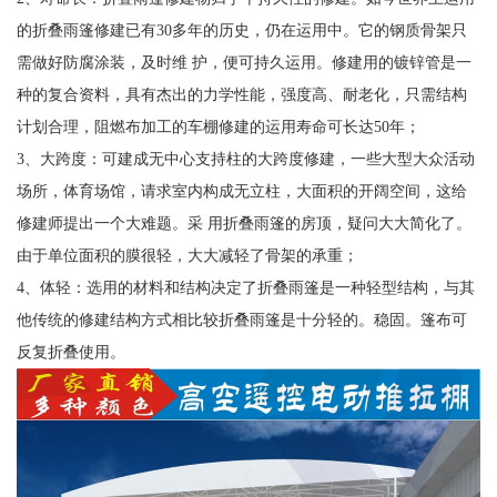
的折叠雨篷修建已有30多年的历史，仍在运用中。它的钢质骨架只
需做好防腐涂装，及时维 护，便可持久运用。修建用的镀锌管是一
种的复合资料，具有杰出的力学性能，强度高、耐老化，只需结构
计划合理，阻燃布加工的车棚修建的运用寿命可长达50年；
3、大跨度：可建成无中心支持柱的大跨度修建，一些大型大众活动
场所，体育场馆，请求室内构成无立柱，大面积的开阔空间，这给
修建师提出一个大难题。采 用折叠雨篷的房顶，疑问大大简化了。
由于单位面积的膜很轻，大大减轻了骨架的承重；
4、体轻：选用的材料和结构决定了折叠雨篷是一种轻型结构，与其
他传统的修建结构方式相比较折叠雨篷是十分轻的。稳固。篷布可
反复折叠使用。