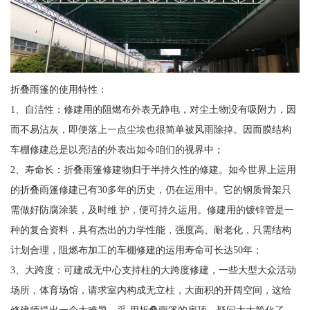
折叠雨篷的使用特性：
1、自洁性：修建用的阻燃布外表无静电，对尘土物没有吸附力，因
而不易沾灰，即便落上一点尘埃也很简单被风雨除掉。因而膜结构
车棚修建总是以亮洁的外表出如今咱们的视界中；
2、寿命长：折叠雨篷修建物归于半持久性的修建。如今世界上运用
的折叠雨篷修建已有30多年的历史，仍在运用中。它的钢质骨架只
需做好防腐涂装，及时维 护，便可持久运用。修建用的镀锌管是一
种的复合资料，具有杰出的力学性能，强度高、耐老化，只需结构
计划合理，阻燃布加工的车棚修建的运用寿命可长达50年；
3、大跨度：可建成无中心支持柱的大跨度修建，一些大型大众活动
场所，体育场馆，请求室内构成无立柱，大面积的开阔空间，这给
修建师提出一个大难题。采 用折叠雨篷的房顶，疑问大大简化了。