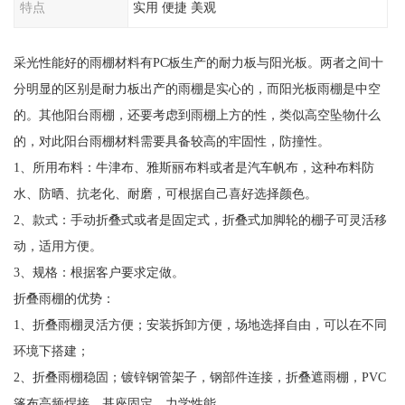
特点
实用 便捷 美观
采光性能好的雨棚材料有PC板生产的耐力板与阳光板。两者之间十
分明显的区别是耐力板出产的雨棚是实心的，而阳光板雨棚是中空
的。其他阳台雨棚，还要考虑到雨棚上方的性，类似高空坠物什么
的，对此阳台雨棚材料需要具备较高的牢固性，防撞性。
1、所用布料：牛津布、雅斯丽布料或者是汽车帆布，这种布料防
水、防晒、抗老化、耐磨，可根据自己喜好选择颜色。
2、款式：手动折叠式或者是固定式，折叠式加脚轮的棚子可灵活移
动，适用方便。
3、规格：根据客户要求定做。
折叠雨棚的优势：
1、折叠雨棚灵活方便；安装拆卸方便，场地选择自由，可以在不同
环境下搭建；
2、折叠雨棚稳固；镀锌钢管架子，钢部件连接，折叠遮雨棚，PVC
篷布高频焊接，基座固定，力学性能。