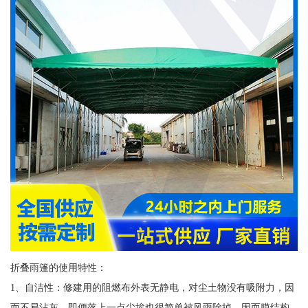
折叠雨篷的使用特性：
1、自洁性：修建用的阻燃布外表无静电，对尘土物没有吸附力，因
而不易沾灰，即便落上一点尘埃也很简单被风雨除掉。因而膜结构