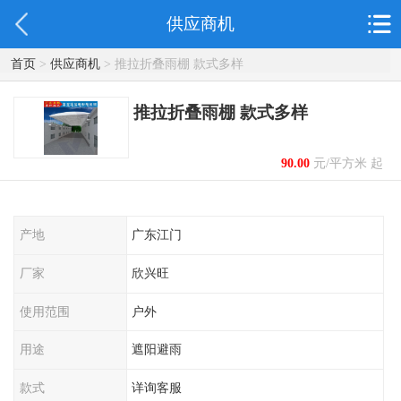
供应商机
首页
>
供应商机
> 推拉折叠雨棚 款式多样
推拉折叠雨棚 款式多样
90.00
元/平方米 起
产地
广东江门
厂家
欣兴旺
使用范围
户外
用途
遮阳避雨
款式
详询客服