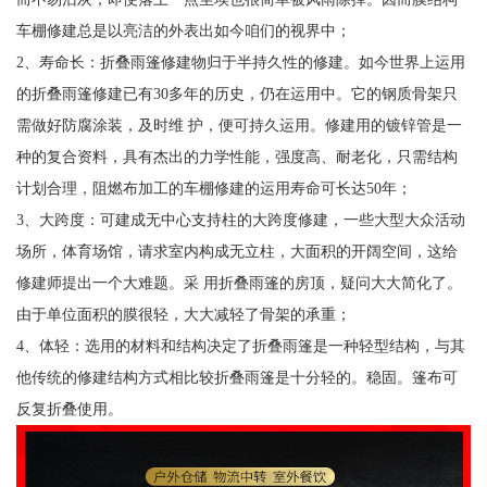
车棚修建总是以亮洁的外表出如今咱们的视界中；
2、寿命长：折叠雨篷修建物归于半持久性的修建。如今世界上运用
的折叠雨篷修建已有30多年的历史，仍在运用中。它的钢质骨架只
需做好防腐涂装，及时维 护，便可持久运用。修建用的镀锌管是一
种的复合资料，具有杰出的力学性能，强度高、耐老化，只需结构
计划合理，阻燃布加工的车棚修建的运用寿命可长达50年；
3、大跨度：可建成无中心支持柱的大跨度修建，一些大型大众活动
场所，体育场馆，请求室内构成无立柱，大面积的开阔空间，这给
修建师提出一个大难题。采 用折叠雨篷的房顶，疑问大大简化了。
由于单位面积的膜很轻，大大减轻了骨架的承重；
4、体轻：选用的材料和结构决定了折叠雨篷是一种轻型结构，与其
他传统的修建结构方式相比较折叠雨篷是十分轻的。稳固。篷布可
反复折叠使用。