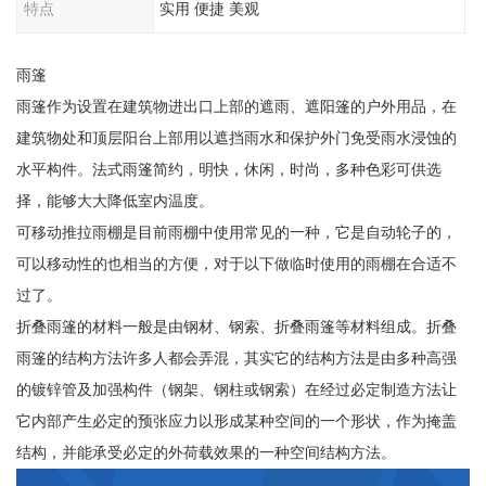
特点
实用 便捷 美观
雨篷
雨篷作为设置在建筑物进出口上部的遮雨、遮阳篷的户外用品，在
建筑物处和顶层阳台上部用以遮挡雨水和保护外门免受雨水浸蚀的
水平构件。法式雨篷简约，明快，休闲，时尚，多种色彩可供选
择，能够大大降低室内温度。
可移动推拉雨棚是目前雨棚中使用常见的一种，它是自动轮子的，
可以移动性的也相当的方便，对于以下做临时使用的雨棚在合适不
过了。
折叠雨篷的材料一般是由钢材、钢索、折叠雨篷等材料组成。折叠
雨篷的结构方法许多人都会弄混，其实它的结构方法是由多种高强
的镀锌管及加强构件（钢架、钢柱或钢索）在经过必定制造方法让
它内部产生必定的预张应力以形成某种空间的一个形状，作为掩盖
结构，并能承受必定的外荷载效果的一种空间结构方法。