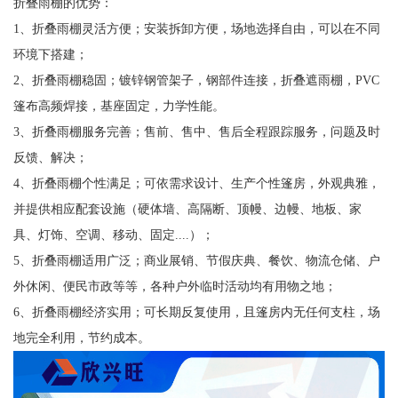
折叠雨棚的优势：
1、折叠雨棚灵活方便；安装拆卸方便，场地选择自由，可以在不同
环境下搭建；
2、折叠雨棚稳固；镀锌钢管架子，钢部件连接，折叠遮雨棚，PVC
篷布高频焊接，基座固定，力学性能。
3、折叠雨棚服务完善；售前、售中、售后全程跟踪服务，问题及时
反馈、解决；
4、折叠雨棚个性满足；可依需求设计、生产个性篷房，外观典雅，
并提供相应配套设施（硬体墙、高隔断、顶幔、边幔、地板、家
具、灯饰、空调、移动、固定....）；
5、折叠雨棚适用广泛；商业展销、节假庆典、餐饮、物流仓储、户
外休闲、便民市政等等，各种户外临时活动均有用物之地；
6、折叠雨棚经济实用；可长期反复使用，且篷房内无任何支柱，场
地完全利用，节约成本。