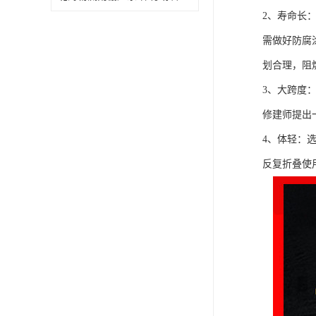
2、寿命长
需做好防腐
划合理，阻
3、大跨度
修建师提出
4、体轻：
反复折叠使