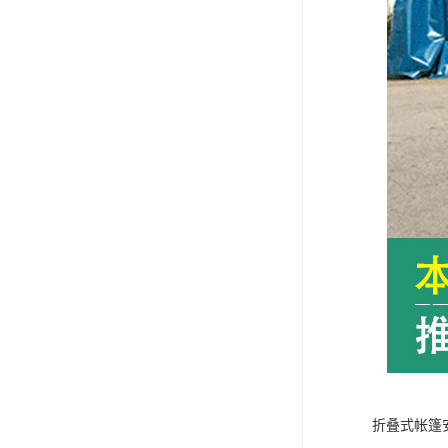
折叠式帐篷