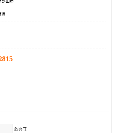
市鹤山市
雨棚
2815
欣兴旺