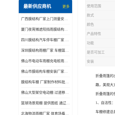
最新供应商机
使用范围
更多
电动推拉雨棚
款式
广西膜结构厂家上门测量安装发货，厂家发货没有差价
膜结构停景观棚
颜色
厦门夜宵摊遮阳挡雨膜结构雨棚设计 上门测量 款式多
产品特性
四川膜结构汽车停车棚厂家 款式多 提供报价
功能
深圳膜结构雨棚厂家 车棚篮球场体育看台 规格多样
是否可加工
佛山市电动车雨棚充电桩雨棚小区电动车棚
安装
佛山市膜结构车棚安装厂家发货安装
折叠雨篷的
膜结构车棚 厂家制作材料批发安装一体式工厂
趣，美观大
佛山大型架空电动棚 过道移动雨蓬 屋轨道悬空棚免费测量
折叠雨篷的
1、自洁性
篮球场景观棚 提供图纸 通辽膜结构厂家
车棚修建总
北海物流雨棚厂家 体育场看台雨棚 价格优惠