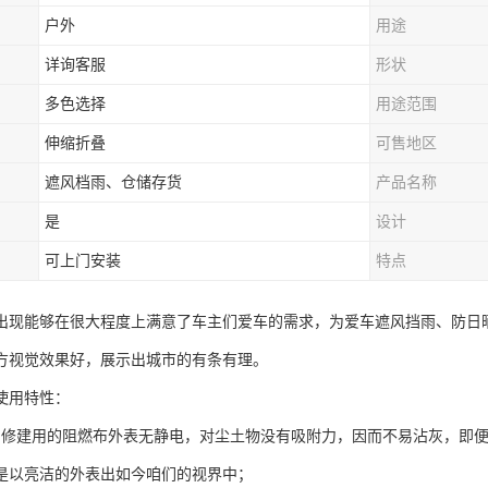
户外
用途
详询客服
形状
多色选择
用途范围
伸缩折叠
可售地区
遮风档雨、仓储存货
产品名称
是
设计
可上门安装
特点
出现能够在很大程度上满意了车主们爱车的需求，为爱车遮风挡雨、防日
方视觉效果好，展示出城市的有条有理。
使用特性：
：修建用的阻燃布外表无静电，对尘土物没有吸附力，因而不易沾灰，即
是以亮洁的外表出如今咱们的视界中；