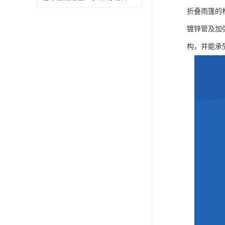
折叠雨篷的
镀锌管及加
构，并能承