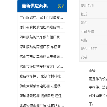
最新供应商机
使用范围
更多
电动推拉雨棚
款式
广西膜结构厂家上门测量安装发货，厂家发货没有差价
膜结构停景观棚
颜色
厦门夜宵摊遮阳挡雨膜结构雨棚设计 上门测量 款式多
产品特性
四川膜结构汽车停车棚厂家 款式多 提供报价
功能
深圳膜结构雨棚厂家 车棚篮球场体育看台 规格多样
是否可加工
佛山市电动车雨棚充电桩雨棚小区电动车棚
安装
佛山市膜结构车棚安装厂家发货安装
雨篷
膜结构车棚 厂家制作材料批发安装一体式工厂
雨篷作为设
佛山大型架空电动棚 过道移动雨蓬 屋轨道悬空棚免费测量
平构件。法
可移动推拉
篮球场景观棚 提供图纸 通辽膜结构厂家
了。
北海物流雨棚厂家 体育场看台雨棚 价格优惠