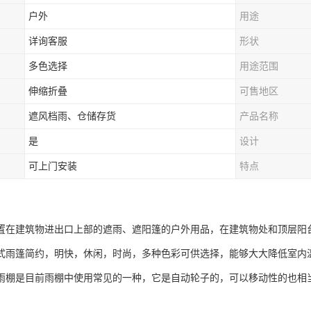
户外
用途
详询客服
形状
多色选择
用途范围
伸缩折叠
可售地区
遮风档雨、仓储存货
产品名称
是
设计
可上门安装
特点
置在建筑物进出口上部的遮雨、遮阳篷的户外用品，在建筑物处和顶层阳
式雨篷简约，明快，休闲，时尚，多种色彩可供选择，能够大大降低室内
雨棚是目前雨棚中使用常见的一种，它是自动轮子的，可以移动性的也相