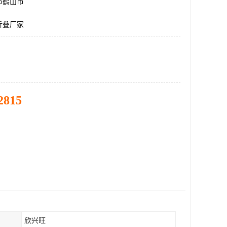
市鹤山市
折叠厂家
2815
欣兴旺