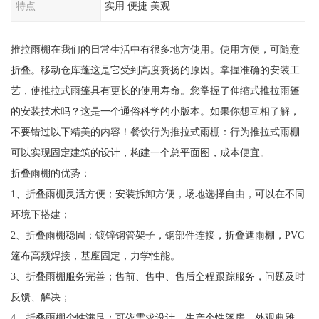
特点
实用 便捷 美观
推拉雨棚在我们的日常生活中有很多地方使用。使用方便，可随意
折叠。移动仓库蓬这是它受到高度赞扬的原因。掌握准确的安装工
艺，使推拉式雨篷具有更长的使用寿命。您掌握了伸缩式推拉雨篷
的安装技术吗？这是一个通俗科学的小版本。如果你想互相了解，
不要错过以下精美的内容！餐饮行为推拉式雨棚：行为推拉式雨棚
可以实现固定建筑的设计，构建一个总平面图，成本便宜。
折叠雨棚的优势：
1、折叠雨棚灵活方便；安装拆卸方便，场地选择自由，可以在不同
环境下搭建；
2、折叠雨棚稳固；镀锌钢管架子，钢部件连接，折叠遮雨棚，PVC
篷布高频焊接，基座固定，力学性能。
3、折叠雨棚服务完善；售前、售中、售后全程跟踪服务，问题及时
反馈、解决；
4、折叠雨棚个性满足；可依需求设计、生产个性篷房，外观典雅，