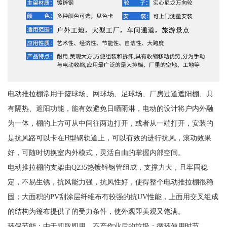
电动推拉棚常用于篮球场、网球场、足球场、厂房过道遮阳棚、具
有隔热、遮阳功能，能有效避免日晒雨淋，电动的设计将户内外融
为一体，棚的上方可从中间往两边打开，或者从一端打开，安装的
是抗风路可以卡在H型钢轨道上，可以有效的进行抗风，滚动效果
好，可随时切换室内外模式，灵活自由的掌握内部空间。
电动推拉棚的支架由Q235热镀锌钢管组成，支撑力大，且牢固稳
定，不易生锈，抗风能力强，抗风性好，使得整个电动推拉棚很稳
固；大面积的PV刮涂层纤维布有较强的抗UV性能，上面用交叉组成
的结构为篷布提供了的受力条件，使外观即美观又饱满。
环保节能：由于即取即用，不产作业后的垃圾；循环使用时节