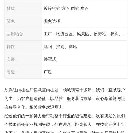
材质
镀锌钢管 方管 圆管 扁管
颜色
多色选择
适用场合
工厂、物流园区、风景区、收费站、餐饮、学校
特性
遮阳、挡雨、抗风
安装
装配式
用途
广泛
欣兴旺雨棚在厂房悬空雨棚这一领域耕耘十多年，我们一直以客户
为主、为客户创造价值，以品质、服务获得市场，衷心希望能与社
会各界合作。相关业务欢迎垂询
经过他们的一起努力会带动整个行业的诚信建造。没有满足的原创
性技能雨棚企业规划纷歧，但在观念上距离很大，在技能开发上出
资不力，普遍地是相互转抄，在低水平上重复。近年来开展较快较