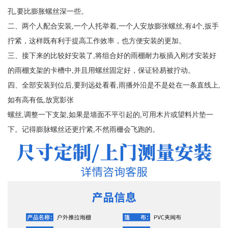
孔,要比膨胀螺丝深一些。
二、两个人配合安装,一个人托举着,一个人安放膨张螺丝,有4个,扳手
拧紧，这样既有利于提高工作效率，也方便安装的更加。
三、接下来的比较好安装了,将组合好的雨棚耐力板插入刚才安装好
的雨棚支架的卡槽中,并且用螺丝固定好，保证轻易被拧动。
四、全部安装到位后,要到远处看看,雨播外沿是不是处在一条直线上,
如有高有低,放宽影张
螺丝,调整一下支架,如果是墙面不平引起的,可用木片或望料片垫一
下。记得膨脉螺丝还更拧紧,不然雨栅会飞跑的。