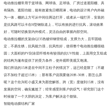
电动推拉棚常用于篮球场、网球场、足球场、厂房过道遮阳棚、具
有隔热、遮阳功能，能有效避免日晒雨淋，电动的设计将户内外融
为一体，棚的上方可从中间往两边打开，或者从一端打开，安装的
是抗风路可以卡在H型钢轨道上，可以有效的进行抗风，滚动效果
好，可随时切换室内外模式，灵活自由的掌握内部空间。
电动推拉棚的支架由Q235热镀锌钢管组成，支撑力大，且牢固稳
定，不易生锈，抗风能力强，抗风性好，使得整个电动推拉棚很稳
固；大面积的PV刮涂层纤维布有较强的抗UV性能，上面用交叉组成
的结构为篷布提供了的受力条件，使外观即美观又饱满。
我们所说的15米是在中间不立柱子的情况下，这已经是限了（不建
议不加柱子超过15米）；那有客户说我要做20米-30米，那怎么弄
呢？这个欣兴旺小盛又来为那您解答。跨（宽）度做到15米，没有
发展的空间，确实尴尬了；经常感受到客户的叹气！研究部门这个
时候做了一个大胆的决定，为客户解决这个烦恼。
智能电动膜结构厂家