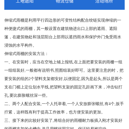
伸缩式雨棚是利用平行四边形的可变性结构配合绞链实现伸缩的一
种便捷式的雨棚，其一般设置在建筑物进出口上部的遮雨、遮阳
篷，在建筑物处和顶层阳台上部用以遮挡雨水和保护外门免受雨水
浸蚀的水平构件。
伸缩式雨棚的安装方法：
一、在安装时，应当在空地上铺上报纸,在上面把要安装的雨栅一组
一组组装好,一般都有说明书,照图组装好即可。这里要注意的时，把
要安装的组的2个望料支架都安好,以便固定,因为是起头,所以是两个
支在门楣上定位划水平线,把望料支架的固定孔距画下来，冲击钻打
孔,要比膨胀螺丝深一些。
二、两个人配合安装,一个人托举着,一个人安放膨张螺丝,有4个,扳手
拧紧，这样既有利于提高工作效率，也方便安装的更加。
三、接下来的比较好安装了,将组合好的雨棚耐力板插入刚才安装好
的雨棚支架的卡槽中,并且用螺丝固定好，保证轻易被拧动。