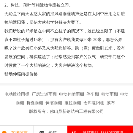
2、树技、落叶等相近物件应被立即。
无论是下雨天困惑大家的挡风遮雨蓬响声还是在太阳中应用之后脏
掉的遮阳蓬，坚信大伙都学好解决方案了。
我们所说的15米是在中间不立柱子的情况下，这已经是限了（不建
议不加柱子超过15米）；那有客户说我要做20米-30米，那怎么弄
呢？这个欣兴旺小盛又来为那您解答。跨（宽）度做到15米，没有
发展的空间，确实尴尬了；经常感受到客户的叹气！研究部门这个
时候做了一个大胆的决定，为客户解决这个烦恼。
移动伸缩雨棚价格
电动推拉雨棚 厂房过道雨棚 电动伸缩雨棚 停车棚 移动雨棚 电动
雨棚 折叠雨棚 伸缩雨棚 推拉雨棚 仓库遮阳棚 膜布
版权所有：佛山鼎新钢结构工程有限公司
在线留言
短信
拔打电话 13380522815