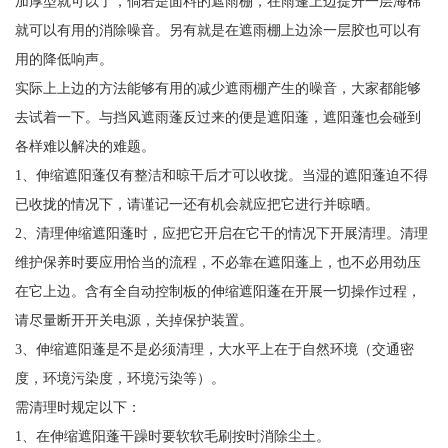
加厚型就可以了，倘若是面料的遮雨棚，在雨蓬上边提升一层海棉
就可以有用的消除噪音。另有就是在遮雨棚上边涂一层胶也可以有
用的降低响声。
实际上上边的方法能够有用的减少遮雨棚产生的噪音，大家都能够
去试着一下。与挡风遮雨蓬反过来的便是遮阳蓬，遮阳蓬也会碰到
各样难以解决的难题。
1、伸缩遮阳蓬仅有整洁和晾干后才可以收拢。当湿的遮阳蓬迫不得
已收拢的情况下，请谨记一还有机会就应把它进行并晾晒。
2、清理伸缩遮阳蓬时，应把它开启在它干的情况下开展清理。清理
维护保养时要应用恰当的流程，不必靠在遮阳蓬上，也不必用劲压
在它上边。含有全自动控制板的伸缩遮阳蓬在开展一切操作过程，
请尽量断开开关电源，关掉保护装置。
3、伸缩遮阳蓬是不是必须清理，大水平上在于自然环境（交通密
度，环境污染度，环境污染等）。
需清理时规定以下：
1、在伸缩遮阳蓬干躁时要软软毛刷按时消除尘土。