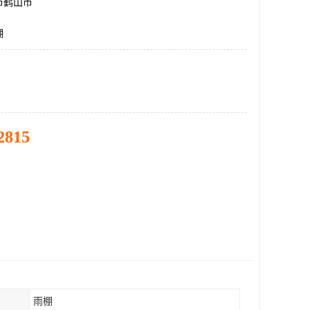
市鹤山市
棚
2815
雨棚