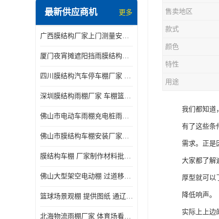
最新供应商机
售卖地区
更多
电动推拉雨棚
款式
广西膜结构厂家上门测量安装发货，厂家发货没有差价
膜结构停景观棚
颜色
厦门夜宵摊遮阳挡雨膜结构雨棚设计 上门测量 款式多
特性
四川膜结构汽车停车棚厂家 款式多 提供报价
用途
深圳膜结构雨棚厂家 车棚篮球场体育看台 规格多样
我们都知道
佛山市电动车雨棚充电桩雨棚小区电动车棚
有了这些条
佛山市膜结构车棚安装厂家发货安装
需求。正是
膜结构车棚 厂家制作材料批发安装一体式工厂
大家都了解
佛山大型架空电动棚 过道移动雨蓬 屋轨道悬空棚免费测量
厚型就可以
降低响声。
篮球场景观棚 提供图纸 通辽膜结构厂家
实际上上边
北海物流雨棚厂家 体育场看台雨棚 价格优惠