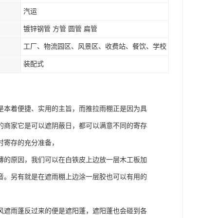
汽运
镀锌钢管 方管 圆管 扁管
工厂、物流园区、风景区、收费站、餐饮、学校
装配式
是本着便捷、实用的主旨，而推拉雨棚正是因为具
的商家它是可以遮阴蔽日，都可以满意不同的寄存
时寄存的充分准备，
薄的原因，我们可以在白铁皮上边放一层木工板加
音。另有就是在遮雨棚上边涂一层胶也可以有用的
风遮雨蓬反过来的便是遮阳蓬，遮阳蓬也会碰到各