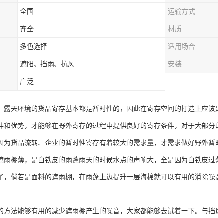
全国
运输方式
齐全
材质
多色选择
适用场合
遮阳、挡雨、抗风
安装
广泛
，露天环境的货品寄存基本都是暂时性的，因此在寄存空间的打造上应该
件和优势，才能够在野外寄存的过程中提供良好的寄存条件，对于大部分
因为货品流转、企业的暂时性寄存有着较大的需求量，才需求做好野外暂
遮雨棚薄，是白铁皮的雨蓬雨天的时候水点的声响大，全是因为白铁皮过
了，倘若是面料的遮雨棚，在雨蓬上边提升一层海棉就可以有用的消除噪
的方法能够有用的减少遮雨棚产生的噪音，大家都能够去试着一下。与挡