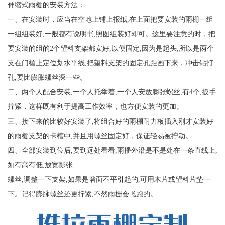
伸缩式雨棚的安装方法：
一、在安装时，应当在空地上铺上报纸,在上面把要安装的雨栅一组
一组组装好,一般都有说明书,照图组装好即可。这里要注意的时，把
要安装的组的2个望料支架都安好,以便固定,因为是起头,所以是两个
支在门楣上定位划水平线,把望料支架的固定孔距画下来，冲击钻打
孔,要比膨胀螺丝深一些。
二、两个人配合安装,一个人托举着,一个人安放膨张螺丝,有4个,扳手
拧紧，这样既有利于提高工作效率，也方便安装的更加。
三、接下来的比较好安装了,将组合好的雨棚耐力板插入刚才安装好
的雨棚支架的卡槽中,并且用螺丝固定好，保证轻易被拧动。
四、全部安装到位后,要到远处看看,雨播外沿是不是处在一条直线上,
如有高有低,放宽影张
螺丝,调整一下支架,如果是墙面不平引起的,可用木片或望料片垫一
下。记得膨脉螺丝还更拧紧,不然雨栅会飞跑的。