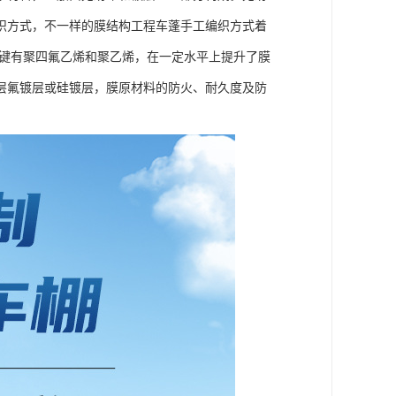
织方式，不一样的膜结构工程车蓬手工编织方式着
关键有聚四氟乙烯和聚乙烯，在一定水平上提升了膜
层氟镀层或硅镀层，膜原材料的防火、耐久度及防