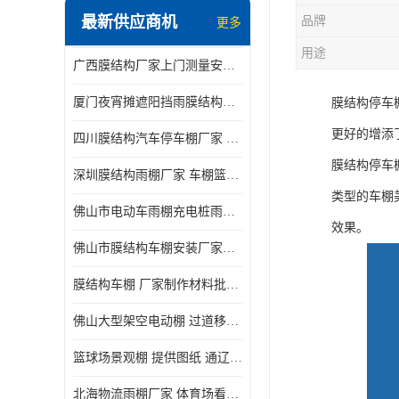
最新供应商机
品牌
更多
电动推拉雨棚
用途
广西膜结构厂家上门测量安装发货，厂家发货没有差价
膜结构停景观棚
厦门夜宵摊遮阳挡雨膜结构雨棚设计 上门测量 款式多
膜结构停车
更好的增添
四川膜结构汽车停车棚厂家 款式多 提供报价
膜结构停车
深圳膜结构雨棚厂家 车棚篮球场体育看台 规格多样
类型的车棚
佛山市电动车雨棚充电桩雨棚小区电动车棚
效果。
佛山市膜结构车棚安装厂家发货安装
膜结构车棚 厂家制作材料批发安装一体式工厂
佛山大型架空电动棚 过道移动雨蓬 屋轨道悬空棚免费测量
篮球场景观棚 提供图纸 通辽膜结构厂家
北海物流雨棚厂家 体育场看台雨棚 价格优惠