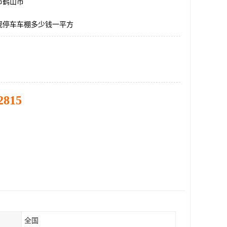
市鹤山市
观停车车棚多少钱一平方
2815
全国