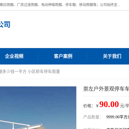
广东鼎新钢结构工程有限公司是一家制作大型电动雨棚厂家;主营：电动推拉雨棚、厂房过道雨棚、电动伸缩雨棚、停车棚、移动雨棚等；公司始终坚持结构创新,品质优越,美观形象,且售后服务好。公司充分吸纳当今休闲用品的前端技术和风格,为您带来质价相宜,时尚典雅的各种户外用品,
公司
企业视频
客户案例
关于我们
棚多少钱一平方 小区轿车停车雨蓬
崇左户外景观停车车
90.00
价格：￥
元/
产品数量：
9999.00平