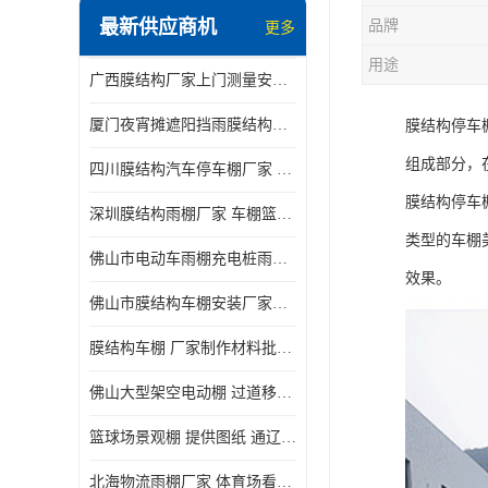
最新供应商机
品牌
更多
电动推拉雨棚
用途
广西膜结构厂家上门测量安装发货，厂家发货没有差价
膜结构停景观棚
厦门夜宵摊遮阳挡雨膜结构雨棚设计 上门测量 款式多
膜结构停车
组成部分，
四川膜结构汽车停车棚厂家 款式多 提供报价
膜结构停车
深圳膜结构雨棚厂家 车棚篮球场体育看台 规格多样
类型的车棚
佛山市电动车雨棚充电桩雨棚小区电动车棚
效果。
佛山市膜结构车棚安装厂家发货安装
膜结构车棚 厂家制作材料批发安装一体式工厂
佛山大型架空电动棚 过道移动雨蓬 屋轨道悬空棚免费测量
篮球场景观棚 提供图纸 通辽膜结构厂家
北海物流雨棚厂家 体育场看台雨棚 价格优惠