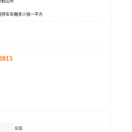
市鹤山市
观停车车棚多少钱一平方
2815
全国