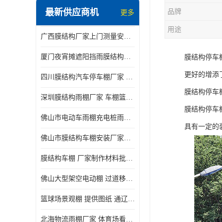
最新供应商机
品牌
更多
电动推拉雨棚
用途
广西膜结构厂家上门测量安装发货，厂家发货没有差价
膜结构停景观棚
厦门夜宵摊遮阳挡雨膜结构雨棚设计 上门测量 款式多
膜结构停车
更好的增添
四川膜结构汽车停车棚厂家 款式多 提供报价
膜结构停车
深圳膜结构雨棚厂家 车棚篮球场体育看台 规格多样
膜结构停车
佛山市电动车雨棚充电桩雨棚小区电动车棚
具有一定的
佛山市膜结构车棚安装厂家发货安装
膜结构车棚 厂家制作材料批发安装一体式工厂
佛山大型架空电动棚 过道移动雨蓬 屋轨道悬空棚免费测量
篮球场景观棚 提供图纸 通辽膜结构厂家
北海物流雨棚厂家 体育场看台雨棚 价格优惠