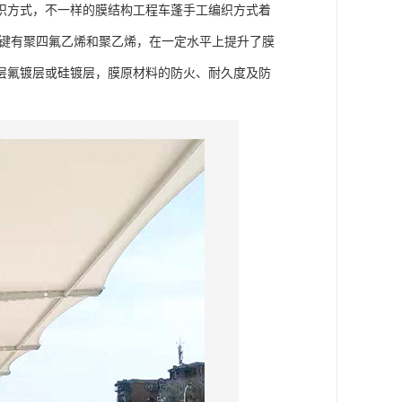
织方式，不一样的膜结构工程车蓬手工编织方式着
关键有聚四氟乙烯和聚乙烯，在一定水平上提升了膜
层氟镀层或硅镀层，膜原材料的防火、耐久度及防