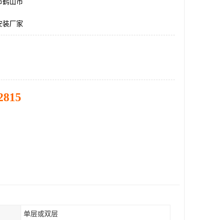
市鹤山市
安装厂家
2815
单层或双层