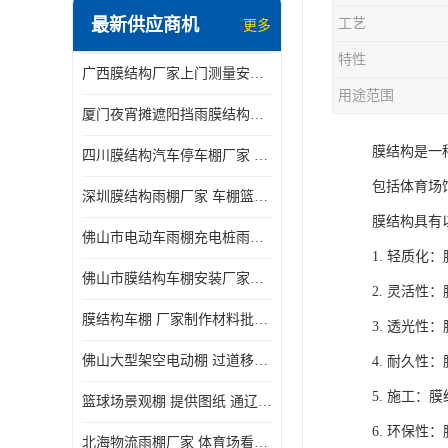
最新供应商机
工艺
更多
电动推拉雨棚
特性
广西膜结构厂家上门测量安装发货，厂家发货没有差价
膜结构停景观棚
用途范围
厦门夜宵摊遮阳挡雨膜结构雨棚设计 上门测量 款式多
膜结构是一
四川膜结构汽车停车棚厂家 款式多 提供报价
包括体育场
深圳膜结构雨棚厂家 车棚篮球场体育看台 规格多样
膜结构具有
佛山市电动车雨棚充电桩雨棚小区电动车棚
1. 轻质
佛山市膜结构车棚安装厂家发货安装
2. 灵活
膜结构车棚 厂家制作材料批发安装一体式工厂
3. 透光
佛山大型架空电动棚 过道移动雨蓬 屋轨道悬空棚免费测量
4. 耐久性
5. 施工
篮球场景观棚 提供图纸 通辽膜结构厂家
6. 环保
北海物流雨棚厂家 体育场看台雨棚 价格优惠