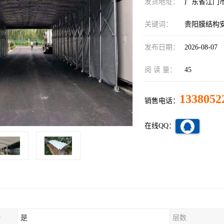
发货地址：
广东省江门
关键词：
贵阳膜结构
发布日期：
2026-08-07
阅 读 量：
45
1338052
销售电话：
在线QQ：
务
是
层数