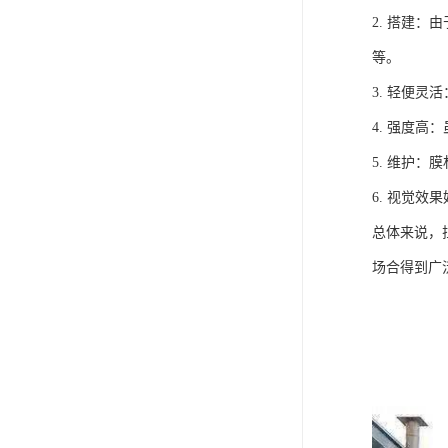
2. 搭建
等。
3. 轻便
4. 强度
5. 维护
6. 视觉
总体来说，
场合得到广