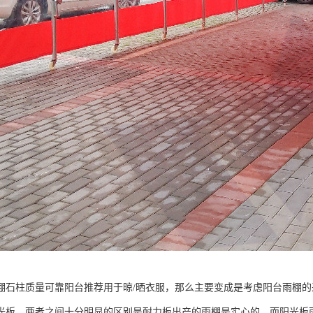
棚石柱质量可靠阳台推荐用于晾/晒衣服，那么主要变成是考虑阳台雨棚的
光板。两者之间十分明显的区别是耐力板出产的雨棚是实心的，而阳光板