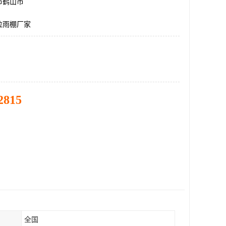
市鹤山市
拉雨棚厂家
2815
全国