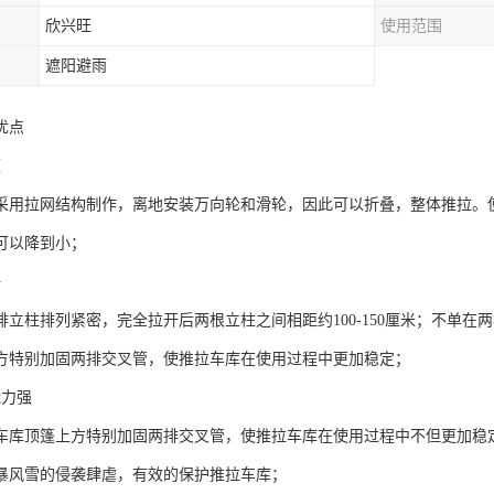
欣兴旺
使用范围
遮阳避雨
优点
便
采用拉网结构制作，离地安装万向轮和滑轮，因此可以折叠，整体推拉。
可以降到小；
好
排立柱排列紧密，完全拉开后两根立柱之间相距约100-150厘米；不单
方特别加固两排交叉管，使推拉车库在使用过程中更加稳定；
能力强
车库顶篷上方特别加固两排交叉管，使推拉车库在使用过程中不但更加稳
暴风雪的侵袭肆虐，有效的保护推拉车库；