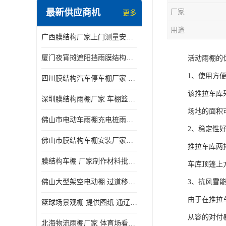
最新供应商机
厂家
更多
电动推拉雨棚
用途
广西膜结构厂家上门测量安装发货，厂家发货没有差价
膜结构停景观棚
厦门夜宵摊遮阳挡雨膜结构雨棚设计 上门测量 款式多
活动雨棚的
1、使用方
四川膜结构汽车停车棚厂家 款式多 提供报价
该推拉车库
深圳膜结构雨棚厂家 车棚篮球场体育看台 规格多样
场地的面积
佛山市电动车雨棚充电桩雨棚小区电动车棚
2、稳定性
佛山市膜结构车棚安装厂家发货安装
推拉车库两
膜结构车棚 厂家制作材料批发安装一体式工厂
车库顶篷上
佛山大型架空电动棚 过道移动雨蓬 屋轨道悬空棚免费测量
3、抗风雪
由于在推拉
篮球场景观棚 提供图纸 通辽膜结构厂家
从容的对付
北海物流雨棚厂家 体育场看台雨棚 价格优惠