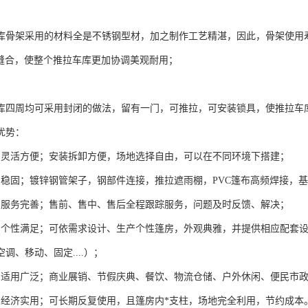
用
库骨架采用的材料全是不锈钢型材，加之制作工艺精湛，因此，骨架使用
布缝合，使整个推拉车库更加协调美观耐用；
库四周均可采用封闭的做法，留有一门，可推拉，可安装锁具，使推拉车
优势：
棚灵活方便；安装拆卸方便，场地选择自由，可以在不同环境下搭建；
棚稳固；镀锌钢管架子，钢部件连接，推拉遮雨棚，PVC篷布高频焊接，
棚服务完善；售前、售中、售后全程跟踪服务，问题及时反馈、解决；
棚个性满足；可依需求设计、生产个性篷房，外观典雅，并提供相应配套
调、移动、固定....）；
棚适用广泛；商业展销、节假庆典、餐饮、物流仓储、户外休闲、便民市
棚经济实用；可长期反复使用，且篷房内*支柱，场地完全利用，节约成本