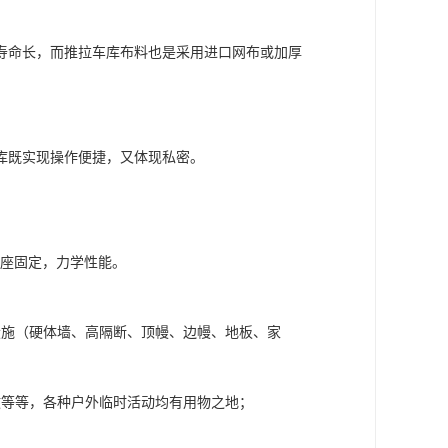
寿命长，而推拉车库布料也是采用进口网布或加厚
库既实现操作便捷，又体现私密。
基座固定，力学性能。
设施（硬体墙、高隔断、顶幔、边幔、地板、家
政等等，各种户外临时活动均有用物之地；
。