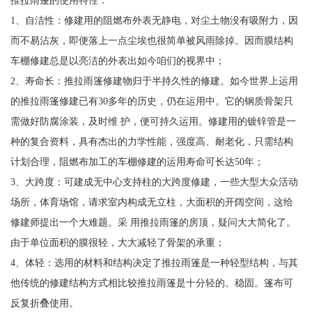
推拉雨篷的使用特性：
1、自洁性：修建用的阻燃布外表无静电，对尘土物没有吸附力，因
而不易沾灰，即便落上一点尘埃也很简单被风雨除掉。因而膜结构
车棚修建总是以亮洁的外表出如今咱们的视界中；
2、寿命长：推拉雨篷修建物归于半持久性的修建。如今世界上运用
的推拉雨篷修建已有30多年的历史，仍在运用中。它的钢质骨架只
需做好防腐涂装，及时维 护，便可持久运用。修建用的镀锌管是一
种的复合资料，具有杰出的力学性能，强度高、耐老化，只需结构
计划合理，阻燃布加工的车棚修建的运用寿命可长达50年；
3、大跨度：可建成无中心支持柱的大跨度修建，一些大型大众活动
场所，体育场馆，请求室内构成无立柱，大面积的开阔空间，这给
修建师提出一个大难题。采 用推拉雨篷的房顶，疑问大大简化了。
由于单位面积的膜很轻，大大减轻了骨架的承重；
4、体轻：选用的材料和结构决定了推拉雨篷是一种轻型结构，与其
他传统的修建结构方式相比较推拉雨篷是十分轻的。稳固。篷布可
反复折叠使用。