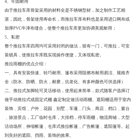
4、牢固耐用
由于推拉车库骨架采用的材料全是不锈钢型材，加之制作工艺精
湛，因此，骨架使用寿命长，而推拉车库布料也是采用进口网布或
加厚PVC牛津布缝合，使整个推拉车库更加协调美观耐用；
5、私密
整个推拉车库四周均可采用封闭的做法，留有一门，可推拉，可安
装锁具，使推拉车库既实现操作便捷，又体现私密。
推拉雨棚的优点介绍：
一、具有安装快速、轻巧耐用、篷布采用阻燃布耐用易洁、规格齐
全（防水、防晒、防火，耐磨，抗老化、有多种颜色可供选择）
二、推拉式加脚轮可灵活移动，使用起来简单，款式随客户选择订
做手动推拉式或固定式棚.鑫定制定做活动雨棚、遮阳棚适用于室内
装饰﹑宾馆﹑户外﹑花园﹑别墅﹑车蓬﹑门头﹑商店﹑档口﹑窗台
﹑旅游景点，工厂临时仓库，大排档，停车雨棚，物流商铺，大型
活动场所﹑伸缩帐篷﹑仓库式推拉帐篷﹑广告帐篷﹑遮阳篷等。起
到良好的遮阳、挡雨、装饰的效果。