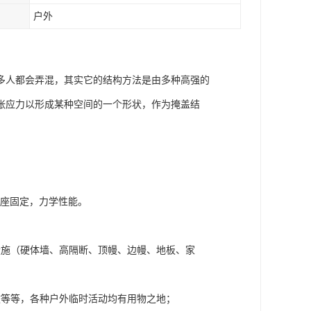
户外
多人都会弄混，其实它的结构方法是由多种高强的
张应力以形成某种空间的一个形状，作为掩盖结
基座固定，力学性能。
设施（硬体墙、高隔断、顶幔、边幔、地板、家
政等等，各种户外临时活动均有用物之地；