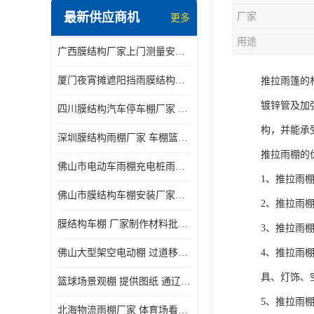
最新供应商机
厂家
更多
电动推拉雨棚
用途
广西膜结构厂家上门测量安装发货，厂家发货没有差价
膜结构停景观棚
厦门夜宵摊遮阳挡雨膜结构雨棚设计 上门测量 款式多
推拉雨篷的
镀锌管及加
四川膜结构汽车停车棚厂家 款式多 提供报价
构，并能承
深圳膜结构雨棚厂家 车棚篮球场体育看台 规格多样
推拉雨棚的
佛山市电动车雨棚充电桩雨棚小区电动车棚
1、推拉雨
佛山市膜结构车棚安装厂家发货安装
2、推拉雨
膜结构车棚 厂家制作材料批发安装一体式工厂
3、推拉雨
佛山大型架空电动棚 过道移动雨蓬 屋轨道悬空棚免费测量
4、推拉雨
具、灯饰、空
篮球场景观棚 提供图纸 通辽膜结构厂家
5、推拉雨
北海物流雨棚厂家 体育场看台雨棚 价格优惠