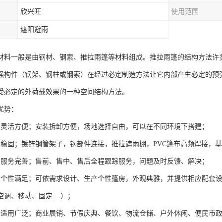
欣兴旺
使用范围
遮阳避雨
材料一般是由钢材、钢索、推拉雨篷等材料组成。推拉雨篷的结构方法许
强构件（钢架、钢柱或钢索）在经过必定制造方法让它内部产生必定的预
受必定的外荷载效果的一种空间结构方法。
优势：
棚灵活方便；安装拆卸方便，场地选择自由，可以在不同环境下搭建；
棚稳固；镀锌钢管架子，钢部件连接，推拉遮雨棚，PVC篷布高频焊接，
棚服务完善；售前、售中、售后全程跟踪服务，问题及时反馈、解决；
棚个性满足；可依需求设计、生产个性篷房，外观典雅，并提供相应配套
调、移动、固定....）；
棚适用广泛；商业展销、节假庆典、餐饮、物流仓储、户外休闲、便民市