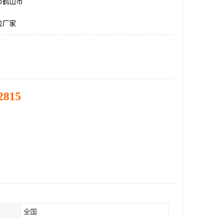
市鹤山市
拉厂家
2815
全国