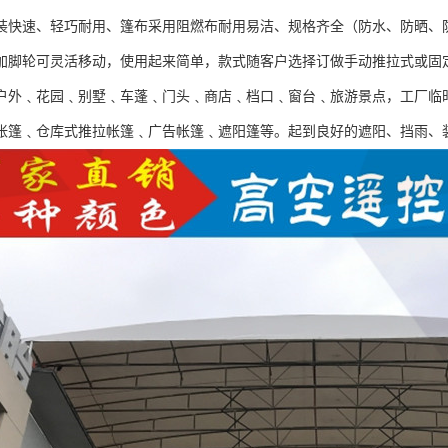
装快速、轻巧耐用、篷布采用阻燃布耐用易洁、规格齐全（防水、防晒、
加脚轮可灵活移动，使用起来简单，款式随客户选择订做手动推拉式或固
户外﹑花园﹑别墅﹑车蓬﹑门头﹑商店﹑档口﹑窗台﹑旅游景点，工厂临
帐篷﹑仓库式推拉帐篷﹑广告帐篷﹑遮阳篷等。起到良好的遮阳、挡雨、