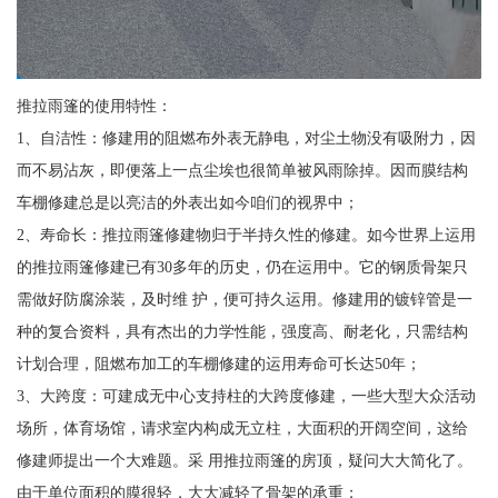
推拉雨篷的使用特性：
1、自洁性：修建用的阻燃布外表无静电，对尘土物没有吸附力，因
而不易沾灰，即便落上一点尘埃也很简单被风雨除掉。因而膜结构
车棚修建总是以亮洁的外表出如今咱们的视界中；
2、寿命长：推拉雨篷修建物归于半持久性的修建。如今世界上运用
的推拉雨篷修建已有30多年的历史，仍在运用中。它的钢质骨架只
需做好防腐涂装，及时维 护，便可持久运用。修建用的镀锌管是一
种的复合资料，具有杰出的力学性能，强度高、耐老化，只需结构
计划合理，阻燃布加工的车棚修建的运用寿命可长达50年；
3、大跨度：可建成无中心支持柱的大跨度修建，一些大型大众活动
场所，体育场馆，请求室内构成无立柱，大面积的开阔空间，这给
修建师提出一个大难题。采 用推拉雨篷的房顶，疑问大大简化了。
由于单位面积的膜很轻，大大减轻了骨架的承重；