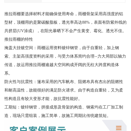
推拉雨棚要选择材料才能确保使用寿命，雨棚骨架采用高强度的铝
型材，顶棚用的是聚碳酸脂板，透光率高达88%，表面有防紫外线的
共挤层(UV涂成），在阳光暴晒下不会产生黄变、霉化、透光不佳。
推拉雨棚的特性
掩盖大挂镀空间：雨棚运用资料镀锌钢管，由于自重轻，加上钢
索、主架高强度资料的采用，与受力体系简约合理--力大局部以轴力
传送，故运用推拉雨棚逾越大空间构成开阔的无柱大跨度构造体
系。
防火性与抗震性：篷布采用的汽车帆布、阻燃布具有杰出的阻燃性
和耐高温性，故能很好的满足防火请求。由于构造自重轻，又为柔
性构造且有较大变形才能，故抗震性能好。
工期短：镀锌钢管，拼接成形及骨架的构造、钢索均在工厂加工制
造，现场只需组装，施工简单，故施工周期比传统建筑短。