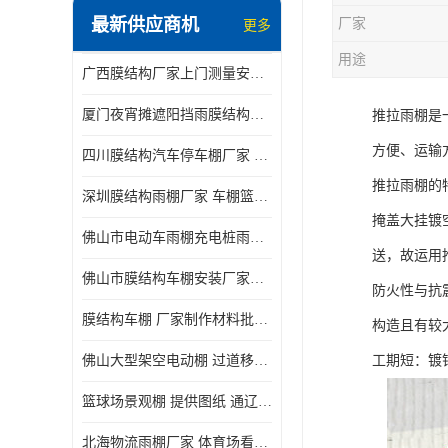
最新供应商机
厂家
更多
电动推拉雨棚
用途
广西膜结构厂家上门测量安装发货，厂家发货没有差价
膜结构停景观棚
厦门夜宵摊遮阳挡雨膜结构雨棚设计 上门测量 款式多
推拉雨棚是
方便、运输
四川膜结构汽车停车棚厂家 款式多 提供报价
推拉雨棚的
深圳膜结构雨棚厂家 车棚篮球场体育看台 规格多样
掩盖大挂镀
佛山市电动车雨棚充电桩雨棚小区电动车棚
送，故运用
佛山市膜结构车棚安装厂家发货安装
防火性与抗
膜结构车棚 厂家制作材料批发安装一体式工厂
构造且有较
佛山大型架空电动棚 过道移动雨蓬 屋轨道悬空棚免费测量
工期短：镀
篮球场景观棚 提供图纸 通辽膜结构厂家
北海物流雨棚厂家 体育场看台雨棚 价格优惠