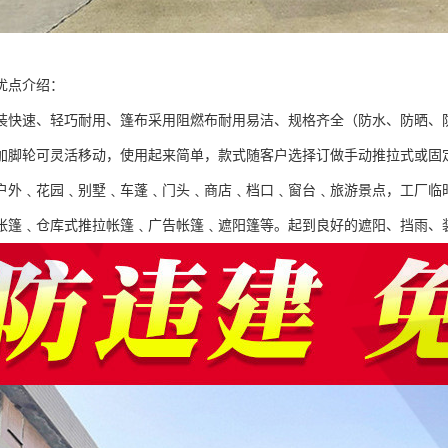
优点介绍：
装快速、轻巧耐用、篷布采用阻燃布耐用易洁、规格齐全（防水、防晒、
加脚轮可灵活移动，使用起来简单，款式随客户选择订做手动推拉式或固
户外﹑花园﹑别墅﹑车蓬﹑门头﹑商店﹑档口﹑窗台﹑旅游景点，工厂临
帐篷﹑仓库式推拉帐篷﹑广告帐篷﹑遮阳篷等。起到良好的遮阳、挡雨、