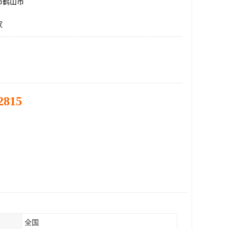
市鹤山市
家
2815
全国