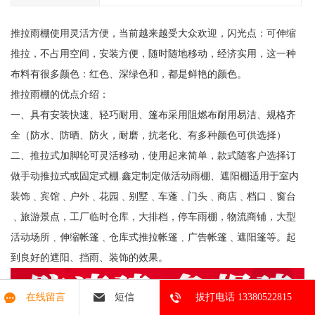
推拉雨棚使用灵活方便，当前越来越受大众欢迎，闪光点：可伸缩
推拉，不占用空间，安装方便，随时随地移动，经济实用，这一种
布料有很多颜色：红色、深绿色和，都是鲜艳的颜色。
推拉雨棚的优点介绍：
一、具有安装快速、轻巧耐用、篷布采用阻燃布耐用易洁、规格齐
全（防水、防晒、防火，耐磨，抗老化、有多种颜色可供选择）
二、推拉式加脚轮可灵活移动，使用起来简单，款式随客户选择订
做手动推拉式或固定式棚.鑫定制定做活动雨棚、遮阳棚适用于室内
装饰﹑宾馆﹑户外﹑花园﹑别墅﹑车蓬﹑门头﹑商店﹑档口﹑窗台
﹑旅游景点，工厂临时仓库，大排档，停车雨棚，物流商铺，大型
活动场所﹑伸缩帐篷﹑仓库式推拉帐篷﹑广告帐篷﹑遮阳篷等。起
到良好的遮阳、挡雨、装饰的效果。
在线留言
短信
拔打电话 13380522815