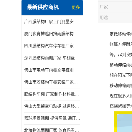
最新供应商机
厂家
更多
电动推拉雨棚
用途
广西膜结构厂家上门测量安装发货，厂家发货没有差价
膜结构停景观棚
厦门夜宵摊遮阳挡雨膜结构雨棚设计 上门测量 款式多
定做移动伸
帐篷方便耐
四川膜结构汽车停车棚厂家 款式多 提供报价
等，起到良
深圳膜结构雨棚厂家 车棚篮球场体育看台 规格多样
移动伸缩雨
佛山市电动车雨棚充电桩雨棚小区电动车棚
想在阳光下
佛山市膜结构车棚安装厂家发货安装
移动伸缩雨
膜结构车棚 厂家制作材料批发安装一体式工厂
现在很多人
佛山大型架空电动棚 过道移动雨蓬 屋轨道悬空棚免费测量
档烧烤摊等
篮球场景观棚 提供图纸 通辽膜结构厂家
北海物流雨棚厂家 体育场看台雨棚 价格优惠