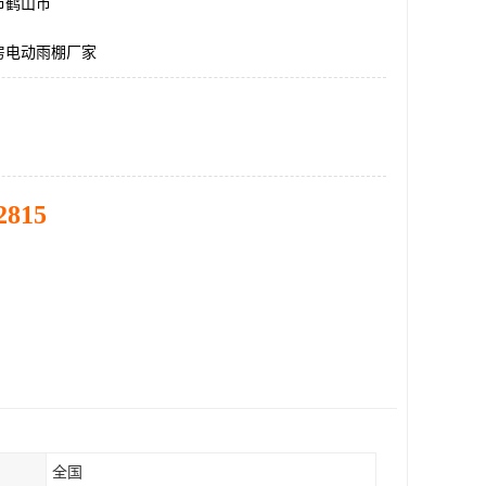
市鹤山市
房电动雨棚厂家
2815
全国