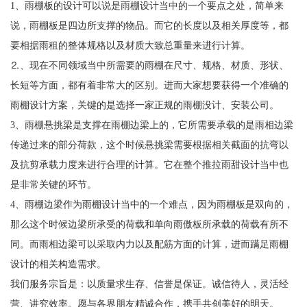
1、雨棚板的设计可以说是雨棚设计当中的一个要点之处，简单来
说，雨棚板是四边所支撑的物品。而它的长度以及相关厚度等，都
要相据雨租的整体规格以及材质大致总重量来进行计算。
⒉、现在不同领域当中所需要的雨棚在尺寸、规格、材质、形状、
长短等方面，都有着非常大的区别。进而大家想要获得一个准确的
雨棚设计方案，关键的是选择一家正规的雨棚没计、安装公司。
3、雨棚悬挑梁是支撑在雨棚边梁上的，它所需要承载的是雨相边梁
传递过来的部分荷款，这个时候悬挑梁需要根据相关截面的抗弯以
及抗剪承载力度来进行合理的计算。它在整个推拉雨甜设计当中也
是非常关键的环节。
4、雨棚边梁作为雨棚设计当中的一个难点，因为雨棚板是双向的，
那么这个时候边梁所承受的荷载和单向雨傲板所承载的荷载有所不
同。而雨相边梁可以采取内力以及配筋方面的计算，进而蹒足雨棚
设计的相关构造需求。
我们服务宗旨是：以质量求生存、信誉是保证。诚信待人，灵活经
营、讲究效率。愿与各界朋友精诚合作，携手共创美好的明天。