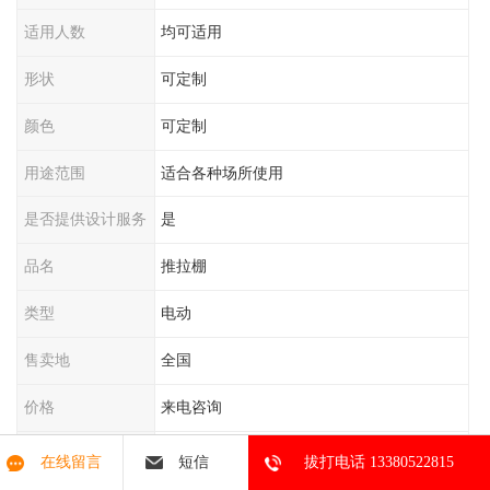
适用人数
均可适用
形状
可定制
颜色
可定制
用途范围
适合各种场所使用
是否提供设计服务
是
品名
推拉棚
类型
电动
售卖地
全国
价格
来电咨询
起订量
一平米起批
在线留言
短信
拔打电话 13380522815