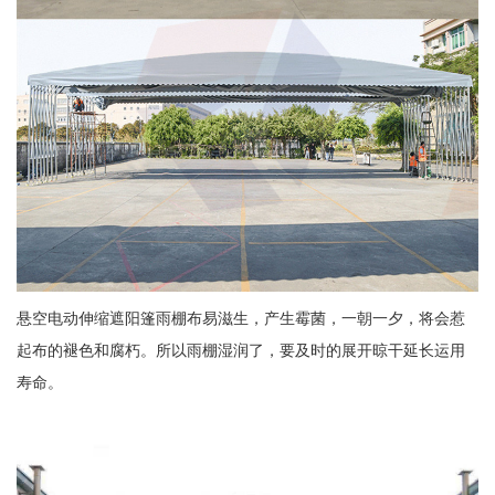
悬空电动伸缩遮阳篷雨棚布易滋生，产生霉菌，一朝一夕，将会惹
起布的褪色和腐朽。所以雨棚湿润了，要及时的展开晾干延长运用
寿命。