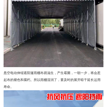
悬空电动伸缩遮阳篷雨棚布易滋生，产生霉菌，一朝一夕，将会惹
起布的褪色和腐朽。所以雨棚湿润了，要及时的展开晾干延长运用
寿命。