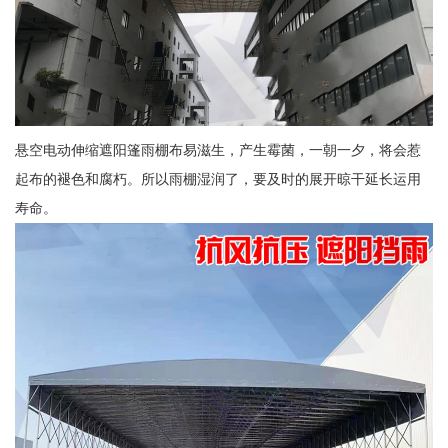
悬空电动伸缩遮阳篷雨棚布易滋生，产生霉菌，一朝一夕，将会惹
起布的褪色和腐朽。所以雨棚湿润了，要及时的展开晾干延长运用
寿命。