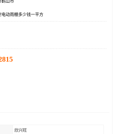
市鹤山市
空电动雨棚多少钱一平方
2815
欣兴旺