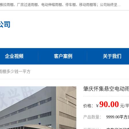
广东鼎新钢结构工程有限公司是一家制作大型电动雨棚厂家;主营：电动推拉雨棚、厂房过道雨棚、电动伸缩雨棚、停车棚、移动雨棚等；公司始终坚持结构创新,品质优越,美观形象,且售后服务好。公司充分吸纳当今休闲用品的前端技术和风格,为您带来质价相宜,时尚典雅的各种户外用品,
公司
企业视频
客户案例
关于我们
雨棚多少钱一平方
肇庆怀集悬空电动
90.00
价格：￥
元/
产品数量：
9999.00平