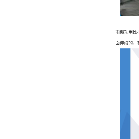
雨棚功用比
面伸缩的，