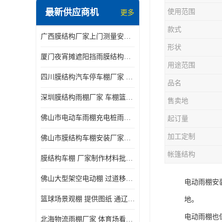
最新供应商机
使用范围
更多
电动推拉雨棚
款式
广西膜结构厂家上门测量安装发货，厂家发货没有差价
膜结构停景观棚
形状
厦门夜宵摊遮阳挡雨膜结构雨棚设计 上门测量 款式多
用途范围
四川膜结构汽车停车棚厂家 款式多 提供报价
品名
深圳膜结构雨棚厂家 车棚篮球场体育看台 规格多样
售卖地
佛山市电动车雨棚充电桩雨棚小区电动车棚
起订量
加工定制
佛山市膜结构车棚安装厂家发货安装
帐篷结构
膜结构车棚 厂家制作材料批发安装一体式工厂
佛山大型架空电动棚 过道移动雨蓬 屋轨道悬空棚免费测量
电动雨棚安
篮球场景观棚 提供图纸 通辽膜结构厂家
地。
电动雨棚也
北海物流雨棚厂家 体育场看台雨棚 价格优惠