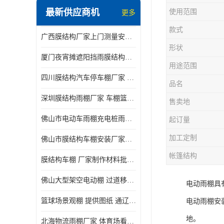
最新供应商机
使用范围
更多
电动推拉雨棚
款式
广西膜结构厂家上门测量安装发货，厂家发货没有差价
膜结构停景观棚
形状
厦门夜宵摊遮阳挡雨膜结构雨棚设计 上门测量 款式多
用途范围
四川膜结构汽车停车棚厂家 款式多 提供报价
品名
深圳膜结构雨棚厂家 车棚篮球场体育看台 规格多样
售卖地
佛山市电动车雨棚充电桩雨棚小区电动车棚
起订量
加工定制
佛山市膜结构车棚安装厂家发货安装
帐篷结构
膜结构车棚 厂家制作材料批发安装一体式工厂
佛山大型架空电动棚 过道移动雨蓬 屋轨道悬空棚免费测量
电动雨棚具
篮球场景观棚 提供图纸 通辽膜结构厂家
电动雨棚安
地。
北海物流雨棚厂家 体育场看台雨棚 价格优惠