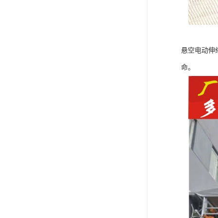
悬空电动伸
命。