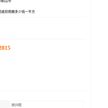
市鹤山市
动遥控雨棚多少钱一平方
2815
欣兴旺