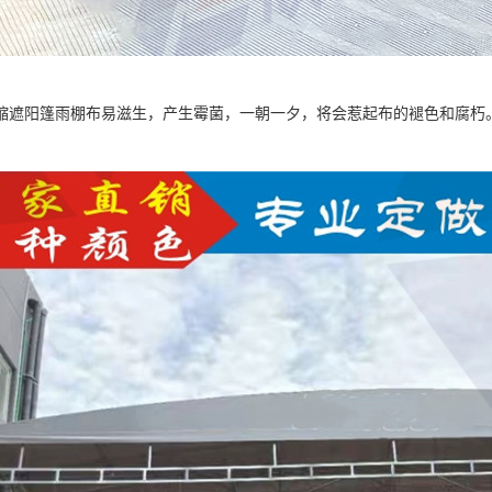
缩遮阳篷雨棚布易滋生，产生霉菌，一朝一夕，将会惹起布的褪色和腐朽