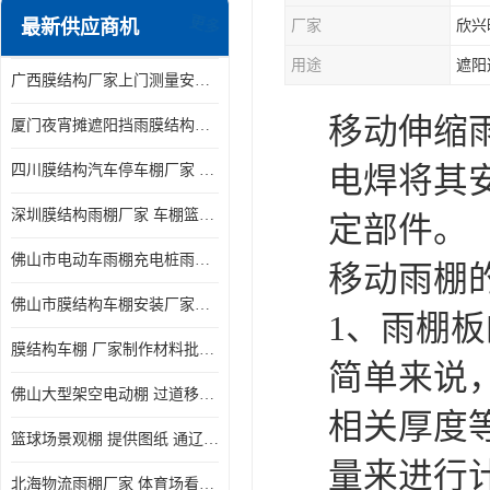
最新供应商机
更多
厂家
欣兴
电动推拉雨棚
用途
遮阳
广西膜结构厂家上门测量安装发货，厂家发货没有差价
膜结构停景观棚
移动伸缩
厦门夜宵摊遮阳挡雨膜结构雨棚设计 上门测量 款式多
四川膜结构汽车停车棚厂家 款式多 提供报价
电焊将其
深圳膜结构雨棚厂家 车棚篮球场体育看台 规格多样
定部件。
佛山市电动车雨棚充电桩雨棚小区电动车棚
移动雨棚
佛山市膜结构车棚安装厂家发货安装
1、雨棚
膜结构车棚 厂家制作材料批发安装一体式工厂
简单来说
佛山大型架空电动棚 过道移动雨蓬 屋轨道悬空棚免费测量
相关厚度
篮球场景观棚 提供图纸 通辽膜结构厂家
量来进行
北海物流雨棚厂家 体育场看台雨棚 价格优惠