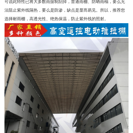
可说此特性已将大多数雨据制刮掉，普通雨棚、防晒雨榻，要么无
法阻止紫外线隔热，要么是防渗，缺点是显而易见。所以，推荐您
选择耐雨棚，高透光性、绝热保温，防止紫外线的照射。