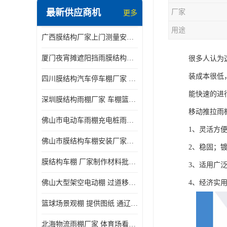
最新供应商机
厂家
更多
电动推拉雨棚
用途
广西膜结构厂家上门测量安装发货，厂家发货没有差价
膜结构停景观棚
厦门夜宵摊遮阳挡雨膜结构雨棚设计 上门测量 款式多
很多人认为
装成本很低
四川膜结构汽车停车棚厂家 款式多 提供报价
能快速的进
深圳膜结构雨棚厂家 车棚篮球场体育看台 规格多样
移动推拉雨
佛山市电动车雨棚充电桩雨棚小区电动车棚
1、灵活方
佛山市膜结构车棚安装厂家发货安装
2、稳固；
膜结构车棚 厂家制作材料批发安装一体式工厂
3、适用广
佛山大型架空电动棚 过道移动雨蓬 屋轨道悬空棚免费测量
4、经济实
篮球场景观棚 提供图纸 通辽膜结构厂家
北海物流雨棚厂家 体育场看台雨棚 价格优惠