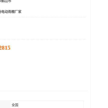
市鹤山市
场电动雨棚厂家
2815
全国