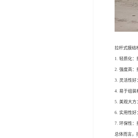
拉杆式膜结
1. 轻质
2. 强度
3. 灵活
4. 易于
5. 美观
6. 实用
7. 环保
总体而言，