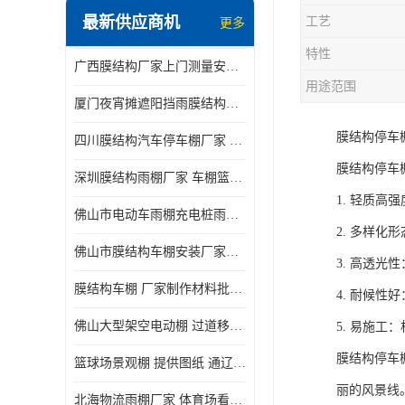
最新供应商机
工艺
更多
电动推拉雨棚
特性
广西膜结构厂家上门测量安装发货，厂家发货没有差价
膜结构停景观棚
用途范围
厦门夜宵摊遮阳挡雨膜结构雨棚设计 上门测量 款式多
膜结构停车
四川膜结构汽车停车棚厂家 款式多 提供报价
膜结构停车
深圳膜结构雨棚厂家 车棚篮球场体育看台 规格多样
1. 轻质
佛山市电动车雨棚充电桩雨棚小区电动车棚
2. 多样
佛山市膜结构车棚安装厂家发货安装
3. 高透
膜结构车棚 厂家制作材料批发安装一体式工厂
4. 耐候
佛山大型架空电动棚 过道移动雨蓬 屋轨道悬空棚免费测量
5. 易施
膜结构停车
篮球场景观棚 提供图纸 通辽膜结构厂家
丽的风景线
北海物流雨棚厂家 体育场看台雨棚 价格优惠