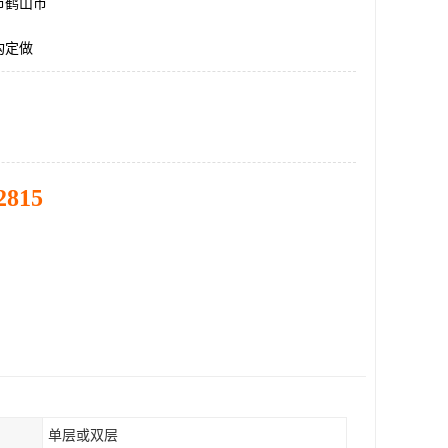
市鹤山市
构定做
2815
单层或双层