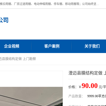
广东鼎新钢结构工程有限公司是一家制作大型电动雨棚厂家;主营：电动推拉雨棚、厂房过道雨棚、电动伸缩雨棚、停车棚、移动雨棚等；公司始终坚持结构创新,品质优越,美观形象,且售后服务好。公司充分吸纳当今休闲用品的前端技术和风格,为您带来质价相宜,时尚典雅的各种户外用品,
公司
企业视频
客户案例
关于我们
澄迈县膜结构定做 上门勘察
澄迈县膜结构定做 
90.00
价格：￥
元/
产品数量：
9999.00平