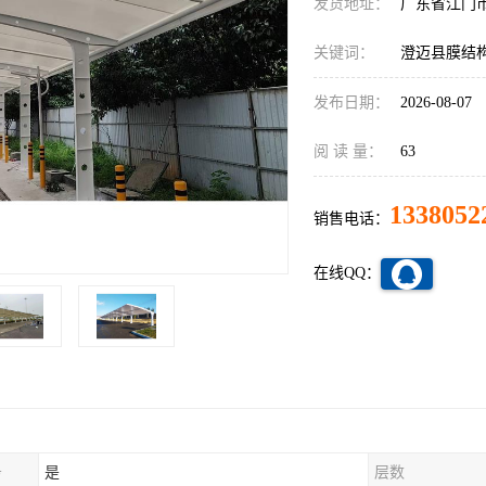
发货地址：
广东省江门
关键词：
澄迈县膜结
发布日期：
2026-08-07
阅 读 量：
63
1338052
销售电话：
在线QQ：
务
是
层数