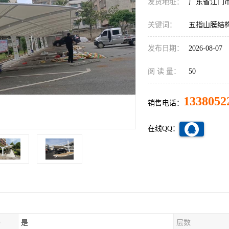
发货地址：
广东省江门
关键词：
五指山膜结
发布日期：
2026-08-07
阅 读 量：
50
1338052
销售电话：
在线QQ：
务
是
层数