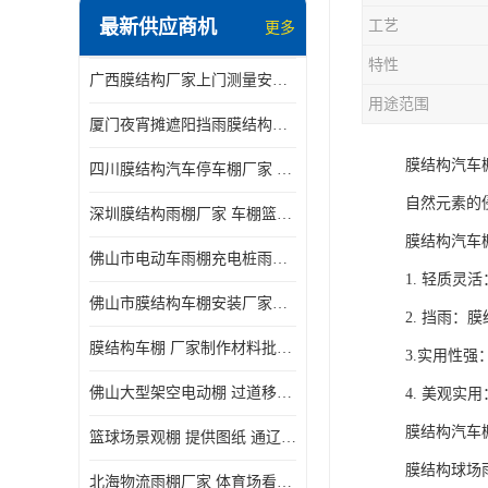
最新供应商机
工艺
更多
电动推拉雨棚
特性
广西膜结构厂家上门测量安装发货，厂家发货没有差价
膜结构停景观棚
用途范围
厦门夜宵摊遮阳挡雨膜结构雨棚设计 上门测量 款式多
膜结构汽车
四川膜结构汽车停车棚厂家 款式多 提供报价
自然元素的
深圳膜结构雨棚厂家 车棚篮球场体育看台 规格多样
膜结构汽车
佛山市电动车雨棚充电桩雨棚小区电动车棚
1. 轻质
佛山市膜结构车棚安装厂家发货安装
2. 挡雨
膜结构车棚 厂家制作材料批发安装一体式工厂
3.实用性
佛山大型架空电动棚 过道移动雨蓬 屋轨道悬空棚免费测量
4. 美观
膜结构汽车
篮球场景观棚 提供图纸 通辽膜结构厂家
膜结构球场
北海物流雨棚厂家 体育场看台雨棚 价格优惠