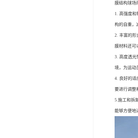
膜结构球场
1. 高强
构的自重，
2. 丰富
膜材料还可
3. 高度
境，为运动
4. 良好
要进行调整
5.施工和
能够方便地