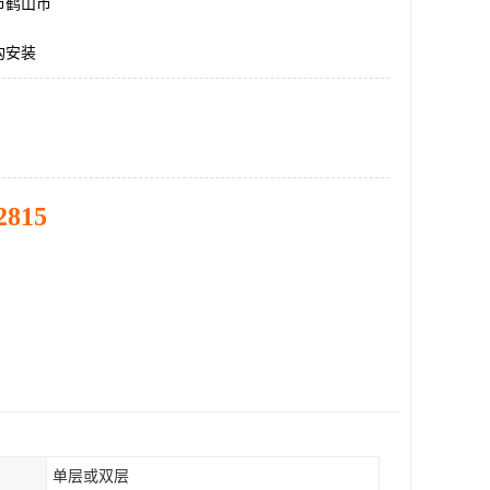
市鹤山市
构安装
2815
单层或双层