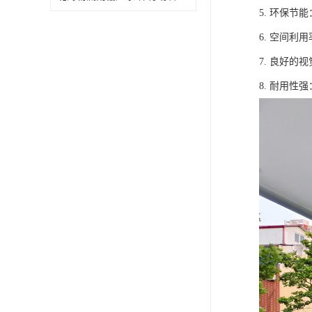
5. 环保
6. 空间
7. 良好
8. 耐用