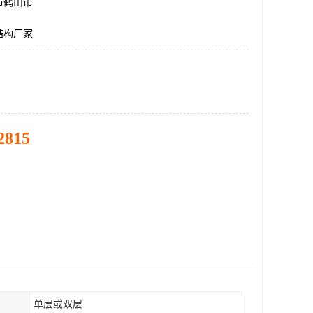
市鹤山市
结构厂家
2815
单层或双层