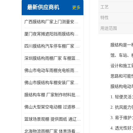
最新供应商机
工艺
更多
电动推拉雨棚
特性
广西膜结构厂家上门测量安装发货，厂家发货没有差价
膜结构停景观棚
用途范围
厦门夜宵摊遮阳挡雨膜结构雨棚设计 上门测量 款式多
膜结构是一
四川膜结构汽车停车棚厂家 款式多 提供报价
馆、车站、
深圳膜结构雨棚厂家 车棚篮球场体育看台 规格多样
设计和施工
佛山市电动车雨棚充电桩雨棚小区电动车棚
思路和可能
佛山市膜结构车棚安装厂家发货安装
膜结构电动
膜结构车棚 厂家制作材料批发安装一体式工厂
1. 轻便
佛山大型架空电动棚 过道移动雨蓬 屋轨道悬空棚免费测量
2. 抗风
3. 易于
篮球场景观棚 提供图纸 通辽膜结构厂家
4. 透光
北海物流雨棚厂家 体育场看台雨棚 价格优惠