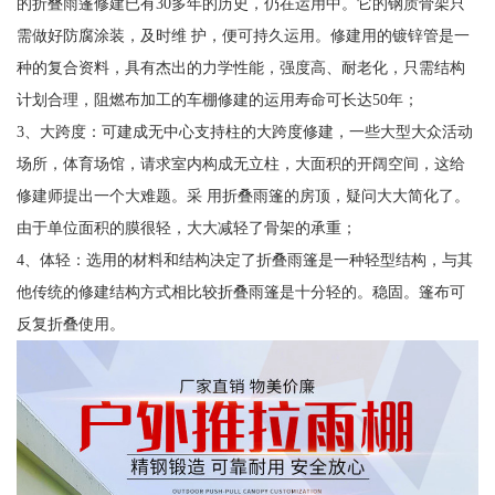
的折叠雨篷修建已有30多年的历史，仍在运用中。它的钢质骨架只
需做好防腐涂装，及时维 护，便可持久运用。修建用的镀锌管是一
种的复合资料，具有杰出的力学性能，强度高、耐老化，只需结构
计划合理，阻燃布加工的车棚修建的运用寿命可长达50年；
3、大跨度：可建成无中心支持柱的大跨度修建，一些大型大众活动
场所，体育场馆，请求室内构成无立柱，大面积的开阔空间，这给
修建师提出一个大难题。采 用折叠雨篷的房顶，疑问大大简化了。
由于单位面积的膜很轻，大大减轻了骨架的承重；
4、体轻：选用的材料和结构决定了折叠雨篷是一种轻型结构，与其
他传统的修建结构方式相比较折叠雨篷是十分轻的。稳固。篷布可
反复折叠使用。