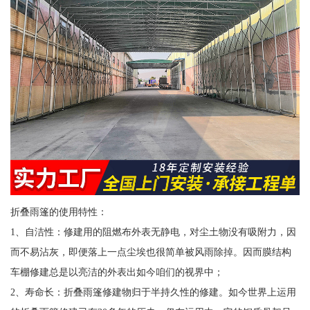
折叠雨篷的使用特性：
1、自洁性：修建用的阻燃布外表无静电，对尘土物没有吸附力，因
而不易沾灰，即便落上一点尘埃也很简单被风雨除掉。因而膜结构
车棚修建总是以亮洁的外表出如今咱们的视界中；
2、寿命长：折叠雨篷修建物归于半持久性的修建。如今世界上运用