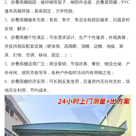
2、折叠雨棚稳固；镀锌钢管架子，钢部件连接，折叠遮雨棚，PVC
篷布高频焊接，基座固定，力学性能。
3、折叠雨棚服务完善；售前、售中、售后全程跟踪服务，问题及时
反馈、解决；
4、折叠雨棚个性满足；可依需求设计、生产个性篷房，外观典雅，
并提供相应配套设施（硬体墙、高隔断、顶幔、边幔、地板、家
具、灯饰、空调、移动、固定....）；
5、折叠雨棚适用广泛；商业展销、节假庆典、餐饮、物流仓储、户
外休闲、便民市政等等，各种户外临时活动均有用物之地；
6、折叠雨棚经济实用；可长期反复使用，且篷房内无任何支柱，场
地完全利用，节约成本。