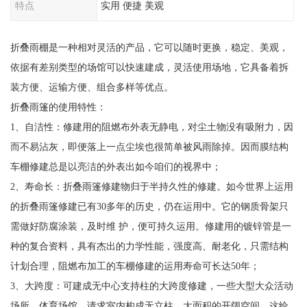
特点
实用 便捷 美观
折叠雨棚是一种相对灵活的产品，它可以随时更换，稳定、美观，
依据有差别类型的场馆可以快速建成，灵活使用场地，它具备着拆
装方便、运输方便、组合多样等优点。
折叠雨篷的使用特性：
1、自洁性：修建用的阻燃布外表无静电，对尘土物没有吸附力，因
而不易沾灰，即便落上一点尘埃也很简单被风雨除掉。因而膜结构
车棚修建总是以亮洁的外表出如今咱们的视界中；
2、寿命长：折叠雨篷修建物归于半持久性的修建。如今世界上运用
的折叠雨篷修建已有30多年的历史，仍在运用中。它的钢质骨架只
需做好防腐涂装，及时维 护，便可持久运用。修建用的镀锌管是一
种的复合资料，具有杰出的力学性能，强度高、耐老化，只需结构
计划合理，阻燃布加工的车棚修建的运用寿命可长达50年；
3、大跨度：可建成无中心支持柱的大跨度修建，一些大型大众活动
场所，体育场馆，请求室内构成无立柱，大面积的开阔空间，这给