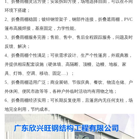
1、折叠雨棚灵活方便；安装拆卸方便，场地选择自由，可以在不同
环境下搭建；
2、折叠雨棚稳固；镀锌钢管架子，钢部件连接，折叠遮雨棚，PVC
篷布高频焊接，基座固定，力学性能。
3、折叠雨棚服务完善；售前、售中、售后全程跟踪服务，问题及时
反馈、解决；
4、折叠雨棚个性满足；可依需求设计、生产个性篷房，外观典雅，
并提供相应配套设施（硬体墙、高隔断、顶幔、边幔、地板、家
具、灯饰、空调、移动、固定....）；
5、折叠雨棚适用广泛；商业展销、节假庆典、餐饮、物流仓储、户
外休闲、便民市政等等，各种户外临时活动均有用物之地；
6、折叠雨棚经济实用；可长期反复使用，且篷房内无任何支柱，场
地完全利用，节约成本。