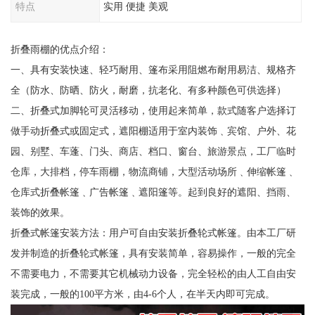
特点
实用 便捷 美观
折叠雨棚的优点介绍：
一、具有安装快速、轻巧耐用、篷布采用阻燃布耐用易洁、规格齐
全（防水、防晒、防火，耐磨，抗老化、有多种颜色可供选择）
二、折叠式加脚轮可灵活移动，使用起来简单，款式随客户选择订
做手动折叠式或固定式，遮阳棚适用于室内装饰﹑宾馆、户外、花
园、别墅、车蓬、门头、商店、档口、窗台、旅游景点，工厂临时
仓库，大排档，停车雨棚，物流商铺，大型活动场所﹑伸缩帐篷﹑
仓库式折叠帐篷﹑广告帐篷﹑遮阳篷等。起到良好的遮阳、挡雨、
装饰的效果。
折叠式帐篷安装方法：用户可自由安装折叠轮式帐篷。由本工厂研
发并制造的折叠轮式帐篷，具有安装简单，容易操作，一般的完全
不需要电力，不需要其它机械动力设备，完全轻松的由人工自由安
装完成，一般的100平方米，由4-6个人，在半天内即可完成。