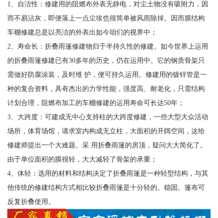
1、自洁性：修建用的阻燃布外表无静电，对尘土物没有吸附力，因
而不易沾灰，即便落上一点尘埃也很简单被风雨除掉。因而膜结构
车棚修建总是以亮洁的外表出如今咱们的视界中；
2、寿命长：折叠雨篷修建物归于半持久性的修建。如今世界上运用
的折叠雨篷修建已有30多年的历史，仍在运用中。它的钢质骨架只
需做好防腐涂装，及时维 护，便可持久运用。修建用的镀锌管是一
种的复合资料，具有杰出的力学性能，强度高、耐老化，只需结构
计划合理，阻燃布加工的车棚修建的运用寿命可长达50年；
3、大跨度：可建成无中心支持柱的大跨度修建，一些大型大众活动
场所，体育场馆，请求室内构成无立柱，大面积的开阔空间，这给
修建师提出一个大难题。采 用折叠雨篷的房顶，疑问大大简化了。
由于单位面积的膜很轻，大大减轻了骨架的承重；
4、体轻：选用的材料和结构决定了折叠雨篷是一种轻型结构，与其
他传统的修建结构方式相比较折叠雨篷是十分轻的。稳固。篷布可
反复折叠使用。