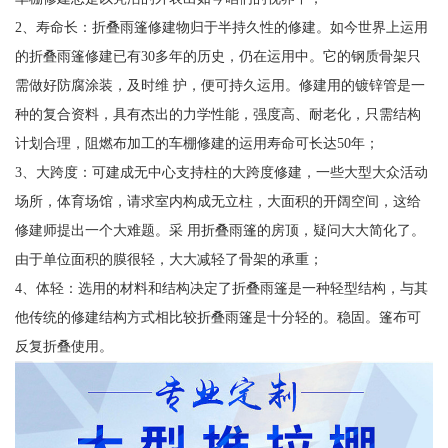
2、寿命长：折叠雨篷修建物归于半持久性的修建。如今世界上运用
的折叠雨篷修建已有30多年的历史，仍在运用中。它的钢质骨架只
需做好防腐涂装，及时维 护，便可持久运用。修建用的镀锌管是一
种的复合资料，具有杰出的力学性能，强度高、耐老化，只需结构
计划合理，阻燃布加工的车棚修建的运用寿命可长达50年；
3、大跨度：可建成无中心支持柱的大跨度修建，一些大型大众活动
场所，体育场馆，请求室内构成无立柱，大面积的开阔空间，这给
修建师提出一个大难题。采 用折叠雨篷的房顶，疑问大大简化了。
由于单位面积的膜很轻，大大减轻了骨架的承重；
4、体轻：选用的材料和结构决定了折叠雨篷是一种轻型结构，与其
他传统的修建结构方式相比较折叠雨篷是十分轻的。稳固。篷布可
反复折叠使用。