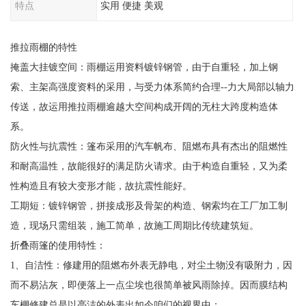
特点
实用 便捷 美观
推拉雨棚的特性
掩盖大挂镀空间：雨棚运用资料镀锌钢管，由于自重轻，加上钢
索、主架高强度资料的采用，与受力体系简约合理--力大局部以轴力
传送，故运用推拉雨棚逾越大空间构成开阔的无柱大跨度构造体
系。
防火性与抗震性：篷布采用的汽车帆布、阻燃布具有杰出的阻燃性
和耐高温性，故能很好的满足防火请求。由于构造自重轻，又为柔
性构造且有较大变形才能，故抗震性能好。
工期短：镀锌钢管，拼接成形及骨架的构造、钢索均在工厂加工制
造，现场只需组装，施工简单，故施工周期比传统建筑短。
折叠雨篷的使用特性：
1、自洁性：修建用的阻燃布外表无静电，对尘土物没有吸附力，因
而不易沾灰，即便落上一点尘埃也很简单被风雨除掉。因而膜结构
车棚修建总是以亮洁的外表出如今咱们的视界中；