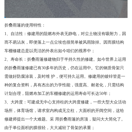
折叠雨篷的使用特性：
1、自洁性：修建用的阻燃布外表无静电，对尘土物没有吸附力，因
而不易沾灰，即便落上一点尘埃也很简单被风雨除掉。因而膜结构
车棚修建总是以亮洁的外表出如今咱们的视界中；
2、寿命长：折叠雨篷修建物归于半持久性的修建。如今世界上运用
的折叠雨篷修建已有30多年的历史，仍在运用中。它的钢质骨架只
需做好防腐涂装，及时维 护，便可持久运用。修建用的镀锌管是一
种的复合资料，具有杰出的力学性能，强度高、耐老化，只需结构
计划合理，阻燃布加工的车棚修建的运用寿命可长达50年；
3、大跨度：可建成无中心支持柱的大跨度修建，一些大型大众活动
场所，体育场馆，请求室内构成无立柱，大面积的开阔空间，这给
修建师提出一个大难题。采 用折叠雨篷的房顶，疑问大大简化了。
由于单位面积的膜很轻，大大减轻了骨架的承重；