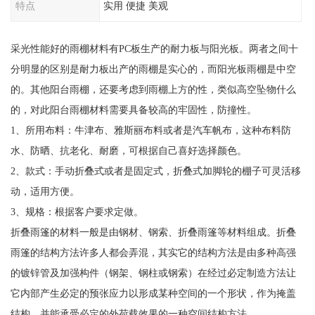
特点
实用 便捷 美观
采光性能好的雨棚材料有PC板生产的耐力板与阳光板。两者之间十
分明显的区别是耐力板出产的雨棚是实心的，而阳光板雨棚是中空
的。其他阳台雨棚，还要考虑到雨棚上方的性，类似高空坠物什么
的，对此阳台雨棚材料需要具备较高的牢固性，防撞性。
1、所用布料：牛津布、雅斯丽布料或者是汽车帆布，这种布料防
水、防晒、抗老化、耐磨，可根据自己喜好选择颜色。
2、款式：手动折叠式或者是固定式，折叠式加脚轮的棚子可灵活移
动，适用方便。
3、规格：根据客户要求定做。
折叠雨篷的材料一般是由钢材、钢索、折叠雨篷等材料组成。折叠
雨篷的结构方法许多人都会弄混，其实它的结构方法是由多种高强
的镀锌管及加强构件（钢架、钢柱或钢索）在经过必定制造方法让
它内部产生必定的预张应力以形成某种空间的一个形状，作为掩盖
结构，并能承受必定的外荷载效果的一种空间结构方法。