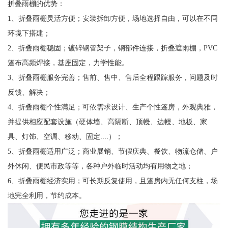
折叠雨棚的优势：
1、折叠雨棚灵活方便；安装拆卸方便，场地选择自由，可以在不同
环境下搭建；
2、折叠雨棚稳固；镀锌钢管架子，钢部件连接，折叠遮雨棚，PVC
篷布高频焊接，基座固定，力学性能。
3、折叠雨棚服务完善；售前、售中、售后全程跟踪服务，问题及时
反馈、解决；
4、折叠雨棚个性满足；可依需求设计、生产个性篷房，外观典雅，
并提供相应配套设施（硬体墙、高隔断、顶幔、边幔、地板、家
具、灯饰、空调、移动、固定....）；
5、折叠雨棚适用广泛；商业展销、节假庆典、餐饮、物流仓储、户
外休闲、便民市政等等，各种户外临时活动均有用物之地；
6、折叠雨棚经济实用；可长期反复使用，且篷房内无任何支柱，场
地完全利用，节约成本。