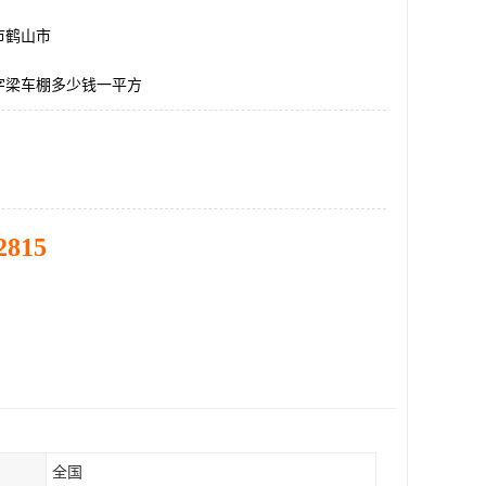
市鹤山市
字梁车棚多少钱一平方
2815
全国