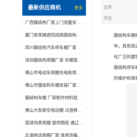
最新供应商机
品牌
更多
电动推拉雨棚
用途
广西膜结构厂家上门测量安装发货，厂家发货没有差价
膜结构停景观棚
厦门夜宵摊遮阳挡雨膜结构雨棚设计 上门测量 款式多
膜结构车棚
年。具有高
四川膜结构汽车停车棚厂家 款式多 提供报价
化广泛的建
深圳膜结构雨棚厂家 车棚篮球场体育看台 规格多样
膜结构停车
佛山市电动车雨棚充电桩雨棚小区电动车棚
的维护和保
佛山市膜结构车棚安装厂家发货安装
膜结构车棚 厂家制作材料批发安装一体式工厂
佛山大型架空电动棚 过道移动雨蓬 屋轨道悬空棚免费测量
篮球场景观棚 提供图纸 通辽膜结构厂家
北海物流雨棚厂家 体育场看台雨棚 价格优惠