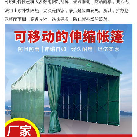
可说此特性已将大多数雨据制刮掉，普通雨棚、防晒雨榻，要么无
法阻止紫外线隔热，要么是防渗，缺点是显而易见。所以，推荐您
选择耐雨棚，高透光性、绝热保温，防止紫外线的照射。