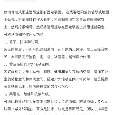
移动伸缩式雨篷遮阳篷配有固定装置。 在需要遮阳篷的墙壁或地面
上钻孔，将膨胀螺钉拧入孔中，将遮阳篷固定装置放在膨胀螺钉
上，然后拧紧螺母。然后将遮阳篷放在固定装置上并用螺丝固定。
可移动雨棚的作用及功能
1、遮阳、防尘和防雨。
装设雨棚后，不但可以遮阳避雨，还可以防止风沙。尘土及噪音扰
民，亦可防高空坠物、雨、雪、冰雹等，起到保护作用。
2、营造轻松的户外活动空间。
装好雨棚后，作为写作、阅读、健身和物品存放的空间，增加了卧
室的储物空间和休闲空间。搭建户外活动空间非常简单，但是要想
长久抵抗风雨，得考验棚屋的强度和耐久性。
3、高透光、绝缘和抗紫外线。
可说此特性已将大多数雨据制刮掉，普通雨棚、防晒雨榻，要么无
法阻止紫外线隔热，要么是防渗，缺点是显而易见。所以，推荐您